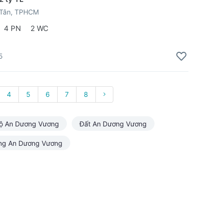
 Tân, TPHCM
4 PN
2 WC
5
4
5
6
7
8
ộ An Dương Vương
Đất An Dương Vương
ng An Dương Vương