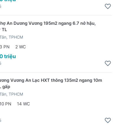
5
chợ An Dương Vương 195m2 ngang 6.7 nở hậu,
ỷ TL
 Tân, TPHCM
3 PN
2 WC
0 triệu
5
ương Vương An Lạc HXT thông 135m2 ngang 10m
L gấp
 Tân, TPHCM
10 PN
14 WC
5