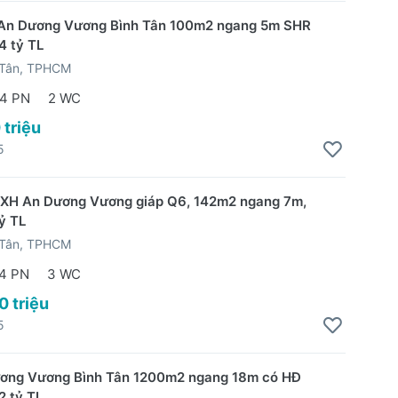
An Dương Vương Bình Tân 100m2 ngang 5m SHR
4 tỷ TL
 Tân, TPHCM
4 PN
2 WC
 triệu
5
HXH An Dương Vương giáp Q6, 142m2 ngang 7m,
ỷ TL
 Tân, TPHCM
4 PN
3 WC
0 triệu
5
ơng Vương Bình Tân 1200m2 ngang 18m có HĐ
2 tỷ TL