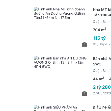
Nhà MT k
Tân,11x6
Quận Bình
2
704 m
115 tỷ
03/06/202
3
Bán nhà 
5WC
Quận Bình
2
44 m
2 tỷ 280
27/05/202
2
SIÊU PHẨ