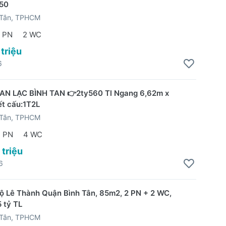
450
 Tân, TPHCM
 PN
2 WC
 triệu
6
N LẠC BÌNH TAN 👉2ty560 Tl Ngang 6,62m x
ết cấu:1T2L
 Tân, TPHCM
 PN
4 WC
 triệu
6
ộ Lê Thành Quận Bình Tân, 85m2, 2 PN + 2 WC,
5 tỷ TL
 Tân, TPHCM