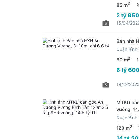
2
85 m
2
2 tỷ 950
15/04/202
6
Bán nhà H
Quận Bình
2
80 m
1
6 tỷ 600
19/12/202
3
MTKD căn
vuông, 14.
Quận Bình
2
120 m
14 tỷ 50