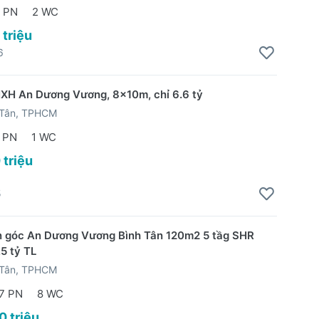
 PN
2 WC
 triệu
6
XH An Dương Vương, 8x10m, chỉ 6.6 tỷ
 Tân, TPHCM
 PN
1 WC
 triệu
5
 góc An Dương Vương Bình Tân 120m2 5 tầg SHR
5 tỷ TL
 Tân, TPHCM
7 PN
8 WC
0 triệu