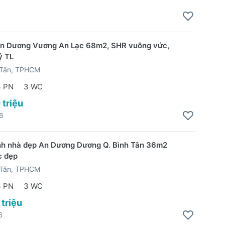
n Dương Vương An Lạc 68m2, SHR vuông vức,
ỷ TL
 Tân, TPHCM
4 PN
3 WC
 triệu
6
nh nhà đẹp An Dương Dương Q. Bình Tân 36m2
c đẹp
 Tân, TPHCM
3 PN
3 WC
 triệu
6