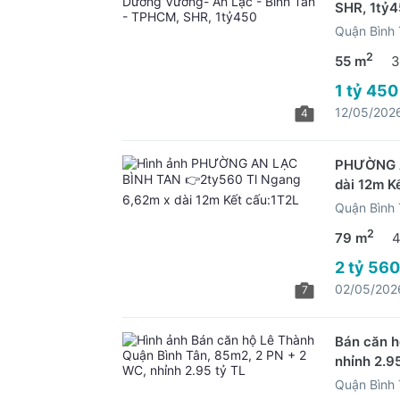
SHR, 1tỷ
Quận Bình
2
55 m
3
1 tỷ 450
12/05/202
4
PHƯỜNG A
dài 12m K
Quận Bình
2
79 m
4
2 tỷ 560
02/05/202
7
Bán căn h
nhỉnh 2.9
Quận Bình