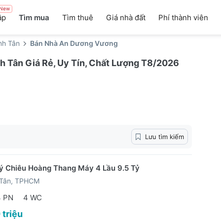
New
ập
Tìm mua
Tìm thuê
Giá nhà đất
Phí thành viên
nh Tân
Bán Nhà An Dương Vương
 Tân Giá Rẻ, Uy Tín, Chất Lượng T8/2026
Lưu tìm kiếm
 Chiêu Hoàng Thang Máy 4 Lầu 9.5 Tỷ
 Tân, TPHCM
4 PN
4 WC
 triệu