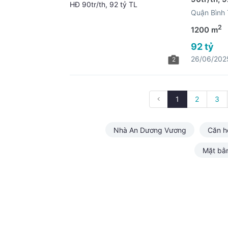
Quận Bình
2
1200 m
92 tỷ
26/06/202
2
1
2
3
Nhà An Dương Vương
Căn h
Mặt bằ