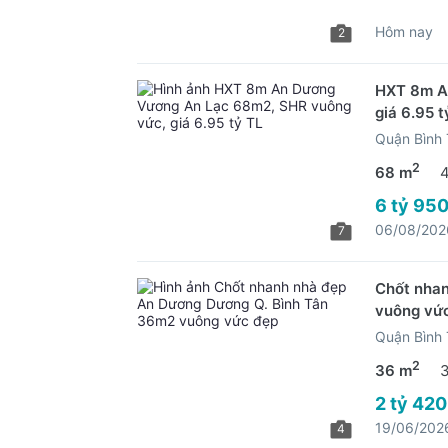
Hôm nay
2
HXT 8m A
giá 6.95 t
Quận Bình
2
68 m
6 tỷ 950
06/08/202
7
Chốt nha
vuông vứ
Quận Bình
2
36 m
2 tỷ 420
19/06/202
4