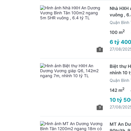
Nhà HXH 
vuông , 6.
Quận Bình
2
100 m
6 tỷ 400
27/08/202
8
Biệt thự 
nhỉnh 10 t
Quận Bình
2
142 m
10 tỷ 50
27/08/202
9
MT An Dư
90tr/th, 9