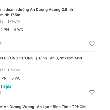
inh doanh đường An Dương Vương Q.Bình
4m Nh 17.5m
 Tân, TPHCM
4 PN
4 WC
6
AN DƯƠNG VƯƠNG Q. Bình Tân 3,7mx12m 4PN
 Tân, TPHCM
4 PN
5 WC
 triệu
6
M An Dương Vương- An Lạc - Bình Tân - TPHCM,