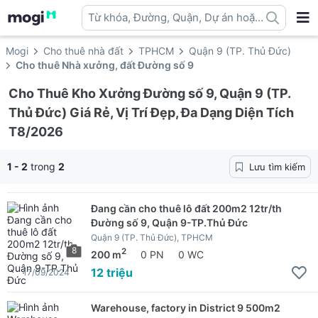
Từ khóa, Đường, Quận, Dự án hoặc
địa danh ...
Mogi
Cho thuê nhà đất
TPHCM
Quận 9 (TP. Thủ Đức)
Cho thuê Nhà xưởng, đất Đường số 9
Cho Thuê Kho Xưởng Đường số 9, Quận 9 (TP.
Thủ Đức) Giá Rẻ, Vị Trí Đẹp, Đa Dạng Diện Tích
T8/2026
1 - 2
trong
2
Lưu tìm kiếm
Đang cần cho thuê lô đất 200m2 12tr/th
Đường số 9, Quận 9-TP.Thủ Đức
Quận 9 (TP. Thủ Đức), TPHCM
8
2
200 m
0 PN
0 WC
12 triệu
17/09/2024
Warehouse, factory in District 9 500m2