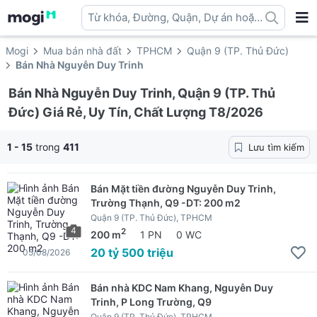
Từ khóa, Đường, Quận, Dự án hoặc
địa danh ...
Mogi
Mua bán nhà đất
TPHCM
Quận 9 (TP. Thủ Đức)
Bán Nhà Nguyễn Duy Trinh
Bán Nhà Nguyễn Duy Trinh, Quận 9 (TP. Thủ
Đức) Giá Rẻ, Uy Tín, Chất Lượng T8/2026
1 - 15
trong
411
Lưu tìm kiếm
Bán Mặt tiền đường Nguyễn Duy Trinh,
Trường Thạnh, Q9 -DT: 200 m2
Quận 9 (TP. Thủ Đức), TPHCM
4
2
200 m
1 PN
0 WC
20 tỷ 500 triệu
05/08/2026
Bán nhà KDC Nam Khang, Nguyễn Duy
Trinh, P Long Trường, Q9
Quận 9 (TP. Thủ Đức), TPHCM