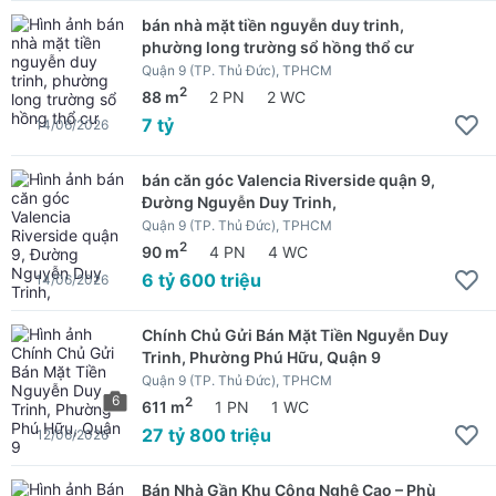
bán nhà mặt tiền nguyễn duy trinh,
phường long trường sổ hồng thổ cư
Quận 9 (TP. Thủ Đức), TPHCM
2
88 m
2 PN
2 WC
7 tỷ
14/06/2026
bán căn góc Valencia Riverside quận 9,
Đường Nguyễn Duy Trinh,
Quận 9 (TP. Thủ Đức), TPHCM
2
90 m
4 PN
4 WC
6 tỷ 600 triệu
14/06/2026
Chính Chủ Gửi Bán Mặt Tiền Nguyễn Duy
Trinh, Phường Phú Hữu, Quận 9
Quận 9 (TP. Thủ Đức), TPHCM
6
2
611 m
1 PN
1 WC
27 tỷ 800 triệu
12/06/2026
Bán Nhà Gần Khu Công Nghệ Cao – Phù