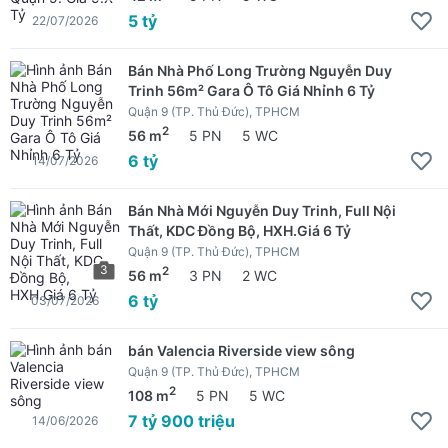
5 tỷ
22/07/2026
Bán Nhà Phố Long Trường Nguyễn Duy
Trinh 56m² Gara Ô Tô Giá Nhỉnh 6 Tỷ
Quận 9 (TP. Thủ Đức), TPHCM
2
56 m
5 PN
5 WC
6 tỷ
14/07/2026
Bán Nhà Mới Nguyễn Duy Trinh, Full Nội
Thất, KDC Đồng Bộ, HXH.Giá 6 Tỷ
Quận 9 (TP. Thủ Đức), TPHCM
3
2
56 m
3 PN
2 WC
6 tỷ
03/07/2026
bán Valencia Riverside view sông
Quận 9 (TP. Thủ Đức), TPHCM
2
108 m
5 PN
5 WC
7 tỷ 900 triệu
14/06/2026