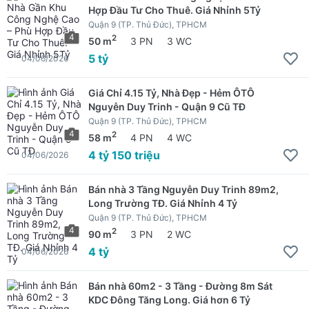
Hợp Đầu Tư Cho Thuê. Giá Nhỉnh 5Tỷ
Quận 9 (TP. Thủ Đức), TPHCM
4
2
50 m
3 PN
3 WC
5 tỷ
04/06/2026
Giá Chỉ 4.15 Tỷ, Nhà Đẹp - Hẻm ÔTÔ
Nguyễn Duy Trinh - Quận 9 Cũ TĐ
Quận 9 (TP. Thủ Đức), TPHCM
4
2
58 m
4 PN
4 WC
4 tỷ 150 triệu
04/06/2026
Bán nhà 3 Tầng Nguyễn Duy Trinh 89m2,
Long Trường TĐ. Giá Nhỉnh 4 Tỷ
Quận 9 (TP. Thủ Đức), TPHCM
4
2
90 m
3 PN
2 WC
4 tỷ
04/06/2026
Bán nhà 60m2 - 3 Tầng - Đường 8m Sát
KDC Đông Tăng Long. Giá hơn 6 Tỷ