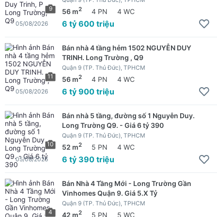
9
2
56 m
4 PN
4 WC
6 tỷ 600 triệu
05/08/2026
Bán nhà 4 tầng hẻm 1502 NGUYỄN DUY
TRINH. Long Trường , Q9
Quận 9 (TP. Thủ Đức), TPHCM
11
2
56 m
4 PN
4 WC
6 tỷ 900 triệu
05/08/2026
Bán nhà 5 tầng, đường số 1 Nguyễn Duy.
Long Trường Q9. - Giá 6 tỷ 390
Quận 9 (TP. Thủ Đức), TPHCM
10
2
52 m
5 PN
4 WC
6 tỷ 390 triệu
05/08/2026
Bán Nhà 4 Tầng Mới - Long Trường Gần
Vinhomes Quận 9. Giá 5.X Tỷ
Quận 9 (TP. Thủ Đức), TPHCM
4
2
42 m
5 PN
5 WC