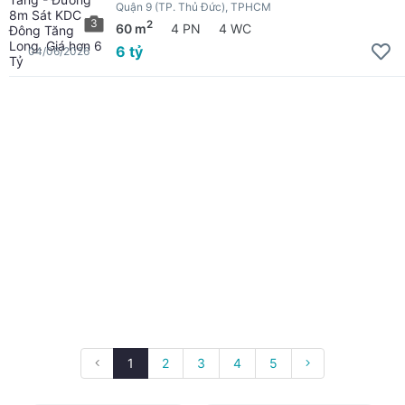
Quận 9 (TP. Thủ Đức), TPHCM
3
2
60 m
4 PN
4 WC
6 tỷ
04/06/2026
1
2
3
4
5