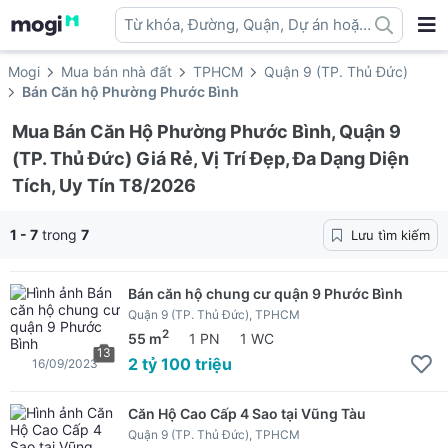
Từ khóa, Đường, Quận, Dự án hoặc
địa danh ...
Mogi
Mua bán nhà đất
TPHCM
Quận 9 (TP. Thủ Đức)
Bán Căn hộ Phường Phước Bình
Mua Bán Căn Hộ Phường Phước Bình, Quận 9
(TP. Thủ Đức) Giá Rẻ, Vị Trí Đẹp, Đa Dạng Diện
Tích, Uy Tín T8/2026
1 - 7
trong
7
Lưu tìm kiếm
Bán căn hộ chung cư quận 9 Phước Bình
Quận 9 (TP. Thủ Đức), TPHCM
2
55 m
1 PN
1 WC
13
2 tỷ 100 triệu
16/09/2023
Căn Hộ Cao Cấp 4 Sao tại Vũng Tàu
Quận 9 (TP. Thủ Đức), TPHCM