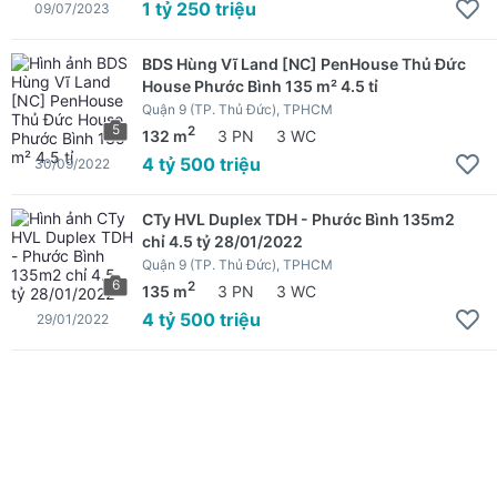
1 tỷ 250 triệu
09/07/2023
BDS Hùng Vĩ Land [NC] PenHouse Thủ Đức
House Phước Bình 135 m² 4.5 tỉ
Quận 9 (TP. Thủ Đức), TPHCM
5
2
132 m
3 PN
3 WC
4 tỷ 500 triệu
30/09/2022
CTy HVL Duplex TDH - Phước Bình 135m2
chỉ 4.5 tỷ 28/01/2022
Quận 9 (TP. Thủ Đức), TPHCM
6
2
135 m
3 PN
3 WC
4 tỷ 500 triệu
29/01/2022