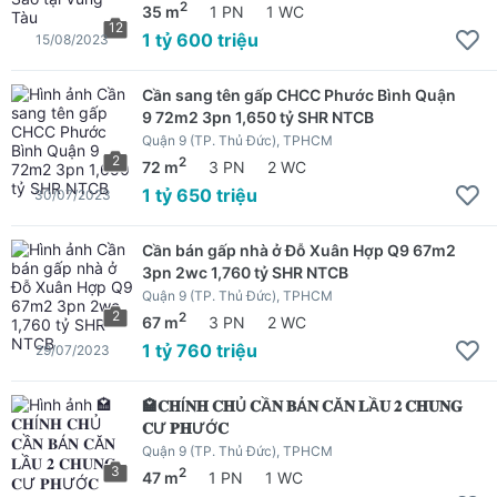
2
35 m
1 PN
1 WC
12
1 tỷ 600 triệu
15/08/2023
Cần sang tên gấp CHCC Phước Bình Quận
9 72m2 3pn 1,650 tỷ SHR NTCB
Quận 9 (TP. Thủ Đức), TPHCM
2
2
72 m
3 PN
2 WC
1 tỷ 650 triệu
30/07/2023
Cần bán gấp nhà ở Đỗ Xuân Hợp Q9 67m2
3pn 2wc 1,760 tỷ SHR NTCB
Quận 9 (TP. Thủ Đức), TPHCM
2
2
67 m
3 PN
2 WC
1 tỷ 760 triệu
29/07/2023
🏩𝐂𝐇Í𝐍𝐇 𝐂𝐇Ủ 𝐂Ầ𝐍 𝐁Á𝐍 𝐂Ă𝐍 𝐋Ầ𝐔 𝟐 𝐂𝐇𝐔𝐍𝐆
𝐂Ư 𝐏𝐇ƯỚ𝐂
Quận 9 (TP. Thủ Đức), TPHCM
3
2
47 m
1 PN
1 WC