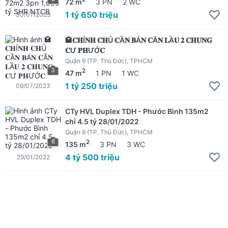
72 m
3 PN
2 WC
1 tỷ 650 triệu
30/07/2023
🏩𝐂𝐇Í𝐍𝐇 𝐂𝐇Ủ 𝐂Ầ𝐍 𝐁Á𝐍 𝐂Ă𝐍 𝐋Ầ𝐔 𝟐 𝐂𝐇𝐔𝐍𝐆
𝐂Ư 𝐏𝐇ƯỚ𝐂
Quận 9 (TP. Thủ Đức), TPHCM
3
2
47 m
1 PN
1 WC
1 tỷ 250 triệu
09/07/2023
CTy HVL Duplex TDH - Phước Bình 135m2
chỉ 4.5 tỷ 28/01/2022
Quận 9 (TP. Thủ Đức), TPHCM
6
2
135 m
3 PN
3 WC
4 tỷ 500 triệu
29/01/2022