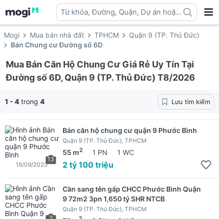
Từ khóa, Đường, Quận, Dự án hoặc
địa danh ...
Mogi
Mua bán nhà đất
TPHCM
Quận 9 (TP. Thủ Đức)
Bán Chung cư Đường số 6D
Mua Bán Căn Hộ Chung Cư Giá Rẻ Uy Tín Tại
Đường số 6D, Quận 9 (TP. Thủ Đức) T8/2026
1 - 4
trong
4
Lưu tìm kiếm
Bán căn hộ chung cư quận 9 Phước Bình
Quận 9 (TP. Thủ Đức), TPHCM
2
55 m
1 PN
1 WC
13
2 tỷ 100 triệu
16/09/2023
Cần sang tên gấp CHCC Phước Bình Quận
9 72m2 3pn 1,650 tỷ SHR NTCB
Quận 9 (TP. Thủ Đức), TPHCM
2
2