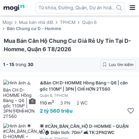
Từ khóa, Đường, Quận, Dự án hoặc
địa danh ...
Mogi
Mua bán nhà đất
TPHCM
Quận 6
Bán Chung cư D - Homme
Mua Bán Căn Hộ Chung Cư Giá Rẻ Uy Tín Tại D-
Homme, Quận 6 T8/2026
1 - 15
trong
30
Lưu tìm kiếm
♨️Bán CH D-HOMME Hồng Bàng – Q6 | căn
gốc 110M² | 3PN | CHỈ HƠN 2T560
Quận 6, TPHCM
6
2
110 m
3 PN
2 WC
2 tỷ 560 triệu
Hôm qua
🌟 #CẦN_BÁN_CĂN_HỘ D-HOMME – QUẬN
6. 🏠 Diện tích: 70m² 🛋 TK:2PN2WC
Quận 6, TPHCM