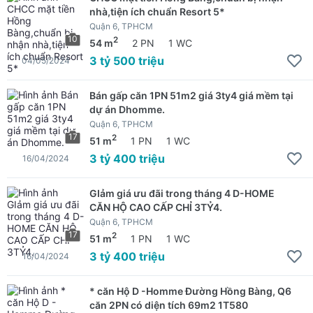
nhà,tiện ích chuẩn Resort 5*
Quận 6, TPHCM
10
2
54 m
2 PN
1 WC
3 tỷ 500 triệu
04/05/2024
Bán gấp căn 1PN 51m2 giá 3ty4 giá mềm tại
dự án Dhomme.
Quận 6, TPHCM
17
2
51 m
1 PN
1 WC
3 tỷ 400 triệu
16/04/2024
GIảm giá ưu đãi trong tháng 4 D-HOME
CĂN HỘ CAO CẤP CHỈ 3TỶ4.
Quận 6, TPHCM
17
2
51 m
1 PN
1 WC
3 tỷ 400 triệu
16/04/2024
* căn Hộ D -Homme Đường Hồng Bàng, Q6
căn 2PN có diện tích 69m2 1T580