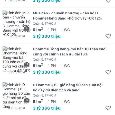
3 tỷ 300 triệu
19/06/2024
Mua bán - chuyển nhượng - căn hộ D-
Homme Hồng Bàng -hỗ trợ vay -CK 12%
Quận 6, TPHCM
4
2
51 m
1 PN
1 WC
3 tỷ 300 triệu
19/06/2024
Dhomme Hồng Bàng-mở bán 100 căn cuối
cùng với chính sách ưu đãi 16%
Quận 6, TPHCM
11
2
51 m
1 PN
1 WC
3 tỷ 330 triệu
19/06/2024
D Homme Q.6 - giỏ hàng 50 căn suất nội
bộ đầy đủ diện tích và tầng
Quận 6, TPHCM
6
2
51 m
1 PN
1 WC
3 tỷ 366 triệu
19/06/2024