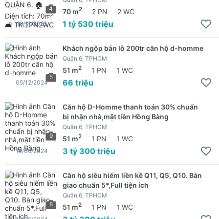
4
2
70 m
2 PN
2 WC
1 tỷ 530 triệu
19/11/2025
Khách ngộp bán lỗ 200tr căn hộ d-homme
Quận 6, TPHCM
2
51 m
1 PN
1 WC
5
66 triệu
05/12/2024
Căn hộ D-Homme thanh toán 30% chuẩn
bị nhận nhà,mặt tiền Hồng Bàng
Quận 6, TPHCM
9
2
51 m
1 PN
1 WC
3 tỷ 300 triệu
19/06/2024
Căn hộ siêu hiếm liền kề Q11, Q5, Q10. Bàn
giao chuẩn 5*,Full tiện ích
Quận 6, TPHCM
8
2
51 m
1 PN
1 WC