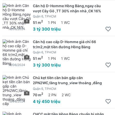
Căn hộ D-Homme Hồng Bàng,ngay cầu
vượt Cây Gõ ,TT 30% nhận nhà ,CK 16%
Quận 6, TPHCM
8
2
51 m
1 PN
1 WC
3 tỷ 300 triệu
19/06/2024
Căn hộ cao cấp D-Homme giá chỉ 66
tr/m2,mặt tiền đường Hồng Bàng
Quận 6, TPHCM
9
2
51 m
1 PN
1 WC
3 tỷ 300 triệu
19/06/2024
Chủ kẹt tiền cần bán gấp căn
2PN2WC,tầng trung ,view thoáng ,đẳng
cấp
Quận 6, TPHCM
6
2
70 m
2 PN
2 WC
4 tỷ 450 triệu
19/06/2024
CHCC mặt tiền Hồng Bàng,chuẩn bị nhận