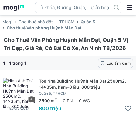
Từ khóa, Đường, Quận, Dự án hoặc
địa danh ...
Mogi
Cho thuê nhà đất
TPHCM
Quận 5
Cho thuê Văn phòng Huỳnh Mẫn Đạt
Cho Thuê Văn Phòng Huỳnh Mẫn Đạt, Quận 5 Vị
Trí Đẹp, Giá Rẻ, Có Bãi Đỗ Xe, An Ninh T8/2026
1 - 1
trong
1
Lưu tìm kiếm
Toà Nhà Building Huỳnh Mẫn Đạt 2500m2,
14x35m, hầm-8 lầu, 800 triệu
Quận 5, TPHCM
4
2
2500 m
0 PN
0 WC
800 triệu
28/03/2024