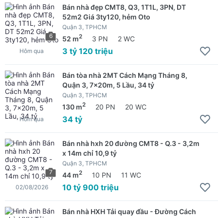
Bán nhà đẹp CMT8, Q3, 1T1L, 3PN, DT
52m2 Giá 3ty120, hẻm Oto
Quận 3, TPHCM
6
2
52 m
3 PN
2 WC
3 tỷ 120 triệu
Hôm qua
Bán tòa nhà 2MT Cách Mạng Tháng 8,
Quận 3, 7x20m, 5 Lầu, 34 tỷ
Quận 3, TPHCM
2
130 m
20 PN
20 WC
34 tỷ
Hôm qua
Bán nhà hxh 20 đường CMT8 - Q.3 - 3,2m
x 14m chỉ 10,9 tỷ
Quận 3, TPHCM
7
2
44 m
10 PN
11 WC
10 tỷ 900 triệu
02/08/2026
Bán nhà HXH Tải quay đầu - Đường Cách