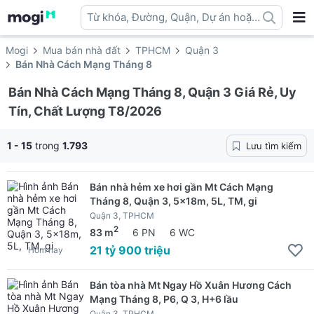
Từ khóa, Đường, Quận, Dự án hoặc
địa danh ...
Mogi
Mua bán nhà đất
TPHCM
Quận 3
Bán Nhà Cách Mạng Tháng 8
Bán Nhà Cách Mạng Tháng 8, Quận 3 Giá Rẻ, Uy
Tín, Chất Lượng T8/2026
1 - 15
trong
1.793
Lưu tìm kiếm
Bán nhà hẻm xe hơi gần Mt Cách Mạng
Tháng 8, Quận 3, 5x18m, 5L, TM, gi
Quận 3, TPHCM
2
83 m
6 PN
6 WC
21 tỷ 900 triệu
Hôm nay
Bán tòa nhà Mt Ngay Hồ Xuân Hương Cách
Mạng Tháng 8, P6, Q 3, H+6 lầu
Quận 3, TPHCM