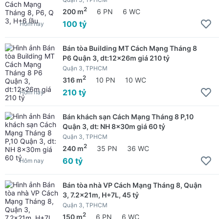
2
200 m
6 PN
6 WC
100 tỷ
Hôm nay
Bán tòa Building MT Cách Mạng Tháng 8
P6 Quận 3, dt:12x26m giá 210 tỷ
Quận 3, TPHCM
2
316 m
10 PN
10 WC
210 tỷ
Hôm nay
Bán khách sạn Cách Mạng Tháng 8 P,10
Quận 3, dt: NH 8x30m giá 60 tỷ
Quận 3, TPHCM
2
240 m
35 PN
36 WC
60 tỷ
Hôm nay
Bán tòa nhà VP Cách Mạng Tháng 8, Quận
3, 7.2x21m, H+7L, 45 tỷ
Quận 3, TPHCM
2
150 m
6 PN
6 WC