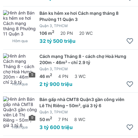
Bán ks hẻm xe hơi Cách mạng tháng 8
Phường 11 Quận 3
Quận 3, TPHCM
2
106 m
20 PN
20 WC
32 tỷ 500 triệu
Hôm qua
Cách mạng Tháng 8 - cách chợ Hoà Hưng
200m - 46m² – chỉ 2.9 tỷ
Quận 3, TPHCM
5
2
46 m
4 PN
3 WC
2 tỷ 900 triệu
Hôm qua
Bán gấp nhà CMT8 Quận3 gần công viên
Lê Thị Riêng – 50m², giá 3 tỷ 6
Quận 3, TPHCM
9
2
50 m
7 PN
8 WC
3 tỷ 600 triệu
Hôm qua