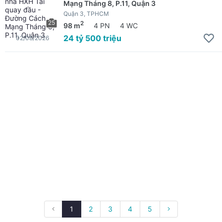
Mạng Tháng 8, P.11, Quận 3
Quận 3, TPHCM
25
2
98 m
4 PN
4 WC
24 tỷ 500 triệu
02/08/2026
1
2
3
4
5