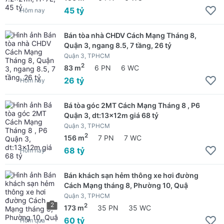
45 tỷ
Hôm nay
Bán tòa nhà CHDV Cách Mạng Tháng 8,
Quận 3, ngang 8.5, 7 tầng, 26 tỷ
Quận 3, TPHCM
2
83 m
6 PN
6 WC
26 tỷ
Hôm nay
Bá tòa góc 2MT Cách Mạng Tháng 8 , P6
Quận 3, dt:13x12m giá 68 tỷ
Quận 3, TPHCM
2
156 m
7 PN
7 WC
68 tỷ
Hôm nay
Bán khách sạn hẻm thông xe hơi đường
Cách Mạng tháng 8, Phường 10, Quậ
Quận 3, TPHCM
2
2
173 m
35 PN
35 WC
60 tỷ
Hôm qua