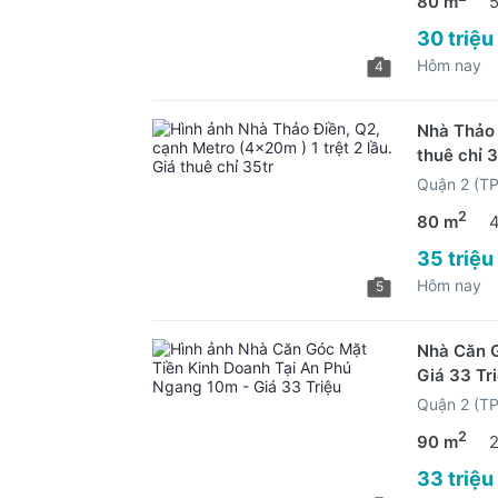
80 m
30 triệu
Hôm nay
4
Nhà Thảo 
thuê chỉ 3
Quận 2 (T
2
80 m
35 triệu
Hôm nay
5
Nhà Căn G
Giá 33 Tr
Quận 2 (T
2
90 m
33 triệu