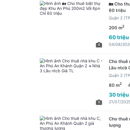
🏡 Cho th
60 triệu
Quận 2 (T
2
200 m
60 triệu
04/08/202
4
Cho thuê 
Lầu ntcb 
Quận 2 (T
2
80 m
30 triệu
21/07/202
6
Cho thuê 
lượng