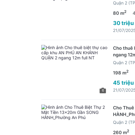
Quận 2 (T
2
80 m
30 triệu
21/07/202
Cho thuê
ngang 12m
Quận 2 (T
2
198 m
45 triệu
21/07/202
6
Cho Thuê
HÀNH_Phư
Quận 2 (T
2
260 m