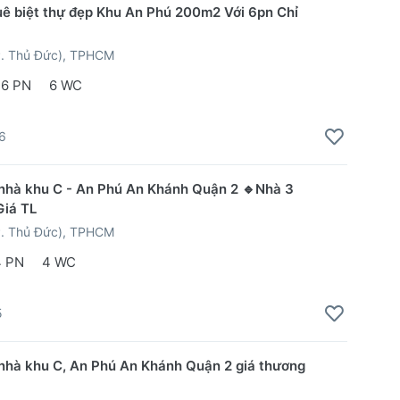
uê biệt thự đẹp Khu An Phú 200m2 Với 6pn Chỉ
P. Thủ Đức), TPHCM
6 PN
6 WC
6
nhà khu C - An Phú An Khánh Quận 2 🔹Nhà 3
Giá TL
P. Thủ Đức), TPHCM
4 PN
4 WC
5
nhà khu C, An Phú An Khánh Quận 2 giá thương