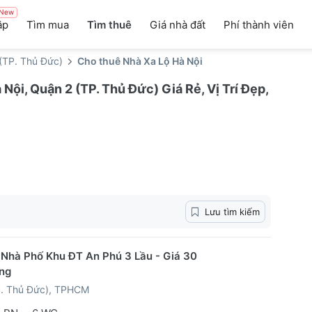
New
ập
Tìm mua
Tìm thuê
Giá nhà đất
Phí thành viên
(TP. Thủ Đức)
Cho thuê Nhà Xa Lộ Hà Nội
ội, Quận 2 (TP. Thủ Đức) Giá Rẻ, Vị Trí Đẹp,
Lưu tìm kiếm
Nhà Phố Khu ĐT An Phú 3 Lầu - Giá 30
ng
P. Thủ Đức), TPHCM