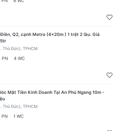
5 PN
6 WC
Điền, Q2, cạnh Metro (4x20m ) 1 trệt 2 lầu. Giá
5tr
P. Thủ Đức), TPHCM
4 PN
4 WC
óc Mặt Tiền Kinh Doanh Tại An Phú Ngang 10m -
iệu
P. Thủ Đức), TPHCM
2 PN
1 WC