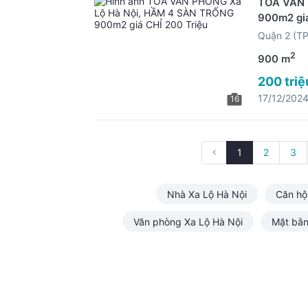
TOÀ VĂN 
900m2 giá
Quận 2 (T
2
900 m
200 triệ
17/12/202
16
1
2
3
Nhà Xa Lộ Hà Nội
Căn hộ
Văn phòng Xa Lộ Hà Nội
Mặt bằn