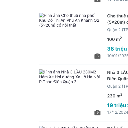
Cho thuê 
(5x20m) c
Quận 2 (T
2
100 m
38 triệu
10/01/202
8
Nhà 3 LẦU
Điền Quận
Quận 2 (T
2
230 m
19 triệu
17/12/202
9