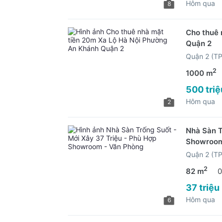
Hôm qua
8
Cho thuê 
Quận 2
Quận 2 (T
2
1000 m
500 triệ
Hôm qua
2
Nhà Sàn T
Showroom
Quận 2 (T
2
82 m
0
37 triệu
Hôm qua
6