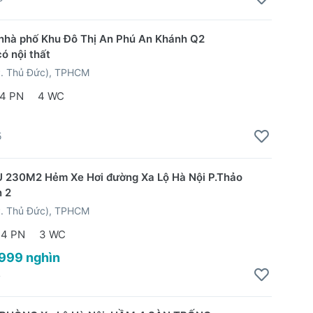
nhà phố Khu Đô Thị An Phú An Khánh Q2
ó nội thất
P. Thủ Đức), TPHCM
4 PN
4 WC
5
 230M2 Hẻm Xe Hơi đường Xa Lộ Hà Nội P.Thảo
 2
P. Thủ Đức), TPHCM
4 PN
3 WC
 999 nghìn
4