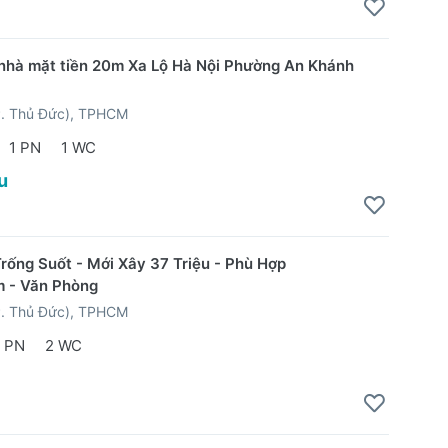
nhà mặt tiền 20m Xa Lộ Hà Nội Phường An Khánh
P. Thủ Đức), TPHCM
1 PN
1 WC
u
rống Suốt - Mới Xây 37 Triệu - Phù Hợp
 - Văn Phòng
P. Thủ Đức), TPHCM
 PN
2 WC