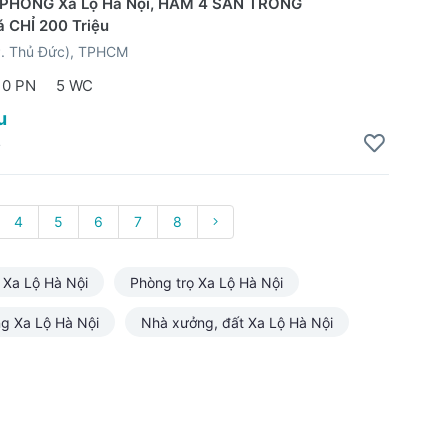
PHÒNG Xa Lộ Hà Nội, HẦM 4 SÀN TRỐNG
 CHỈ 200 Triệu
P. Thủ Đức), TPHCM
0 PN
5 WC
u
4
4
5
6
7
8
 Xa Lộ Hà Nội
Phòng trọ Xa Lộ Hà Nội
g Xa Lộ Hà Nội
Nhà xưởng, đất Xa Lộ Hà Nội