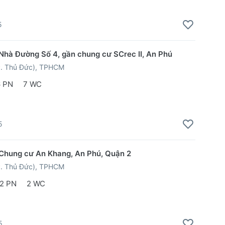
5
Nhà Đường Số 4, gần chung cư SCrec II, An Phú
P. Thủ Đức), TPHCM
6 PN
7 WC
5
Chung cư An Khang, An Phú, Quận 2
P. Thủ Đức), TPHCM
2 PN
2 WC
5