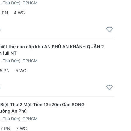
P. Thủ Đức), TPHCM
4 PN
4 WC
5
 biệt thự cao cấp khu AN PHÚ AN KHÁNH QUẬN 2
 full NT
P. Thủ Đức), TPHCM
5 PN
5 WC
5
 Biệt Thự 2 Mặt Tiền 13x20m Gần SONG
ờng An Phú
P. Thủ Đức), TPHCM
7 PN
7 WC