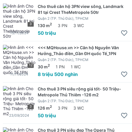
Cho thuê căn hộ 3PN view sông, Landmark
81 tại Crest TheMetropole 50tr
Quận 2 (TP. Thủ Đức), TPHCM
3
2
130 m
3 PN
3 WC
50 triệu
15/11/2024
<<< MQHouse.vn >> Căn hộ Nguyễn Văn
Hưởng_Thảo điền_Gần ĐH quốc Tế_1PN
Quận 2 (TP. Thủ Đức), TPHCM
12
2
30 m
1 PN
1 WC
8 triệu 500 nghìn
11/11/2024
Cho thuê 3 PN siêu rộng giá tốt- 50 Triệu-
Metropole Thủ Thiêm -126 m2
Quận 2 (TP. Thủ Đức), TPHCM
3
2
126 m
3 PN
3 WC
50 triệu
23/09/2024
Cho thuê 3 PN siêu đẹp The Opera Thủ