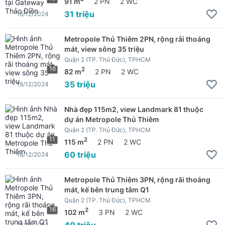
91 m
2 PN
2 WC
31 triệu
18/12/2024
Metropole Thủ Thiêm 2PN, rộng rãi thoáng
mát, view sông 35 triệu
Quận 2 (TP. Thủ Đức), TPHCM
16
2
82 m
2 PN
2 WC
35 triệu
18/12/2024
Nhà đẹp 115m2, view Landmark 81 thuộc
dự án Metropole Thủ Thiêm
Quận 2 (TP. Thủ Đức), TPHCM
11
2
115 m
2 PN
2 WC
60 triệu
18/12/2024
Metropole Thủ Thiêm 3PN, rộng rãi thoáng
mát, kế bên trung tâm Q1
Quận 2 (TP. Thủ Đức), TPHCM
16
2
102 m
3 PN
2 WC
40 triệu
18/12/2024