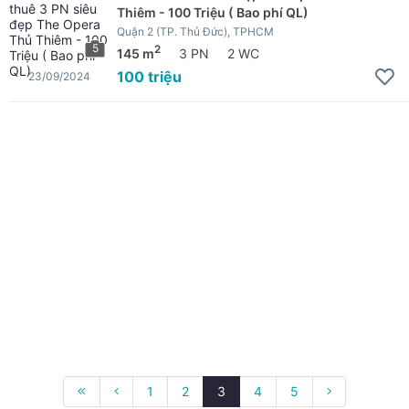
Thiêm - 100 Triệu ( Bao phí QL)
Quận 2 (TP. Thủ Đức), TPHCM
5
2
145 m
3 PN
2 WC
100 triệu
23/09/2024
1
2
3
4
5