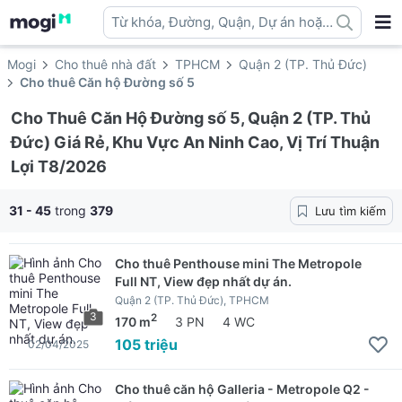
Từ khóa, Đường, Quận, Dự án hoặc
địa danh ...
Mogi
Cho thuê nhà đất
TPHCM
Quận 2 (TP. Thủ Đức)
Cho thuê Căn hộ Đường số 5
Cho Thuê Căn Hộ Đường số 5, Quận 2 (TP. Thủ
Đức) Giá Rẻ, Khu Vực An Ninh Cao, Vị Trí Thuận
Lợi T8/2026
31 - 45
trong
379
Lưu tìm kiếm
Cho thuê Penthouse mini The Metropole
Full NT, View đẹp nhất dự án.
Quận 2 (TP. Thủ Đức), TPHCM
3
2
170 m
3 PN
4 WC
105 triệu
02/04/2025
Cho thuê căn hộ Galleria - Metropole Q2 -