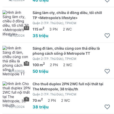
Sáng làm cty, chiều ở đồng diều, tối chill
TP <Metropole’s lifestyle>
Quận 2 (TP. Thủ Đức), TPHCM
13
2
115 m
3 PN
2 WC
35 triệu
18/12/2024
Sáng đi làm, chiều cùng con thả diều là
phong cách sống ở Metropole TT
Quận 2 (TP. Thủ Đức), TPHCM
18
2
100 m
2 PN
2 WC
50 triệu
18/12/2024
Cho thuê duplex 2PN 2WC full nội thất tại
The Metropole, 38 triệu/th
Quận 2 (TP. Thủ Đức), TPHCM
5
2
70 m
2 PN
2 WC
38 triệu
15/11/2024