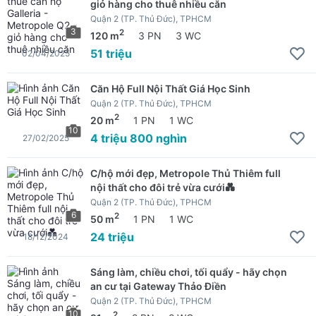
giỏ hàng cho thuê nhiều căn
Quận 2 (TP. Thủ Đức), TPHCM
3
2
120 m
3 PN
3 WC
51 triệu
02/04/2025
Căn Hộ Full Nội Thất Giá Học Sinh
Quận 2 (TP. Thủ Đức), TPHCM
2
20 m
1 PN
1 WC
10
4 triệu 800 nghìn
27/02/2025
C/hộ mới đẹp, Metropole Thủ Thiêm full
nội thất cho đôi trẻ vừa cưới💑
Quận 2 (TP. Thủ Đức), TPHCM
6
2
50 m
1 PN
1 WC
24 triệu
18/12/2024
Sáng làm, chiều chơi, tối quẩy - hãy chọn
an cư tại Gateway Thảo Điền
Quận 2 (TP. Thủ Đức), TPHCM
10
2