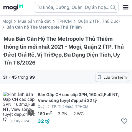
Từ khóa, Đường, Quận, Dự án hoặc
địa danh ...
Mogi
Mua bán nhà đất
TPHCM
Quận 2 (TP. Thủ Đức)
Bán Căn hộ The Metropole Thủ Thiêm
Mua Bán Căn Hộ The Metropole Thủ Thiêm
thông tin mới nhất 2021 - Mogi, Quận 2 (TP. Thủ
Đức) Giá Rẻ, Vị Trí Đẹp, Đa Dạng Diện Tích, Uy
Tín T8/2026
31 - 45
trong
99
Lưu tìm kiếm
Bán Gấp CH cao cấp 3PN, 160m2,Full NT,
View sông tuyệt đẹp,chỉ 32 tỷ
Quận 2 (TP. Thủ Đức), TPHCM
5
2
160 m
3 PN
2 WC
32 tỷ
31/08/2024