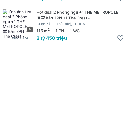
Hot deal 2 Phòng ngủ +1 THE METROPOLE
!!! 🔜 Bán 2PN +1 The Crest -
Quận 2 (TP. Thủ Đức), TPHCM
4
2
115 m
1 PN
1 WC
2 tỷ 450 triệu
19/04/2024