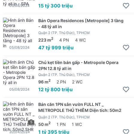
15 tỷ 300 triệu
05/08/2024
Bán Opera Residences [Metropole] 3 tầng
- 48 tỷ all in
Quận 2 (TP. Thủ Đức), TPHCM
2
223 m
4 PN
4 WC
47 tỷ 999 triệu
05/08/2024
Chủ kẹt tiền bán gấp - Metropole Opera
2PN 12.8 tỷ all in
Quận 2 (TP. Thủ Đức), TPHCM
2
96 m
2 PN
2 WC
12 tỷ 800 triệu
05/08/2024
Bán căn 1PN sân vườn FULL NT _
METROPOLE THỦ THIÊM Diện tích: 50m2
SHR
Quận 2 (TP. Thủ Đức), TPHCM
5
2
50 m
1 PN
1 WC
1 tỷ 395 triệu
20/04/2024