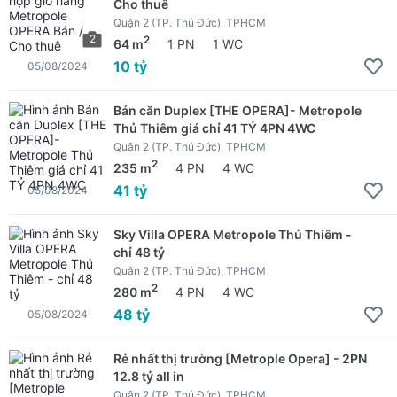
Cho thuê
Quận 2 (TP. Thủ Đức), TPHCM
2
2
64 m
1 PN
1 WC
10 tỷ
05/08/2024
Bán căn Duplex [THE OPERA]- Metropole
Thủ Thiêm giá chỉ 41 TỶ 4PN 4WC
Quận 2 (TP. Thủ Đức), TPHCM
2
235 m
4 PN
4 WC
41 tỷ
05/08/2024
Sky Villa OPERA Metropole Thủ Thiêm -
chỉ 48 tỷ
Quận 2 (TP. Thủ Đức), TPHCM
2
280 m
4 PN
4 WC
48 tỷ
05/08/2024
Rẻ nhất thị trường [Metrople Opera] - 2PN
12.8 tỷ all in
Quận 2 (TP. Thủ Đức), TPHCM