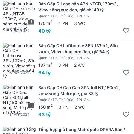
Bán Gấp CH cao cấp 4PN,NTCB, 170m2,
View sông cực đẹp, giá chỉ 40 tỷ
Quận 2 (TP. Thủ Đức), TPHCM
4
2
170 m
4 PN
3 WC
40 tỷ
31/08/2024
Bán Gấp CH Lofthouse 3PN,137m2, Sân
vườn, View sông cực đẹp, giá 64 tỷ
Quận 2 (TP. Thủ Đức), TPHCM
2
137 m
3 PN
2 WC
64 tỷ
31/08/2024
Bán Gấp CH Cao Cấp 3PN,full NT,150m2,
view sông,Metrople, giá 33 tỷ
Quận 2 (TP. Thủ Đức), TPHCM
5
2
150 m
3 PN
2 WC
33 tỷ
31/08/2024
Tổng hợp giỏ hàng Metropole OPERA Bán /