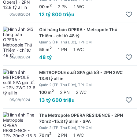
2
90 m
2 PN
1 WC
12 tỷ 800 triệu
05/08/2024
Giỏ hàng bán OPERA - Metropole Thủ
Thiêm - chỉ từ 48 tỷ
Quận 2 (TP. Thủ Đức), TPHCM
2
55 m
1 PN
1 WC
48 tỷ
05/08/2024
METROPOLE suất SPA giá tốt - 2PN 2WC
13.6 tỷ all in
Quận 2 (TP. Thủ Đức), TPHCM
2
100 m
2 PN
2 WC
13 tỷ 600 triệu
05/08/2024
The Metropole OPERA RESIDENCE - 2PN
70m2 -15.3 tỷ all in - SPA
Quận 2 (TP. Thủ Đức), TPHCM
2
70 m
2 PN
1 WC