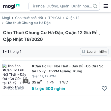
Từ khóa, Đường, Quận, Dự án hoặc
địa danh ...
Mogi
Cho thuê nhà đất
TPHCM
Quận 12
Cho thuê Chung cư Hà Đặc
Cho Thuê Chung Cư Hà Đặc, Quận 12 Giá Rẻ ,
Cập Nhật T8/2026
1 - 1
trong
1
Lưu tìm kiếm
❌Căn Hộ Full Nội Thất - Đầy Đủ -Có Cửa Sổ
tại Tô Ký - CVPM Quang Trung
Quận 12, TPHCM
6
2
35 m
1 PN
1 WC
5 triệu 500 nghìn
20/03/2024