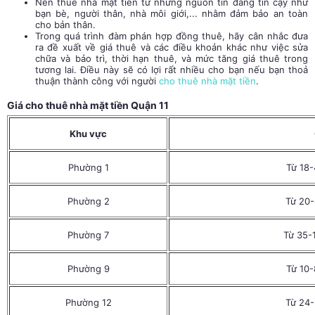
Nên thuê nhà mặt tiền từ những nguồn tin đáng tin cậy như
bạn bè, người thân, nhà môi giới,... nhằm đảm bảo an toàn
cho bản thân.
Trong quá trình đàm phán hợp đồng thuê, hãy cân nhắc đưa
ra đề xuất về giá thuê và các điều khoản khác như việc sửa
chữa và bảo trì, thời hạn thuê, và mức tăng giá thuê trong
tương lai. Điều này sẽ có lợi rất nhiều cho bạn nếu bạn thoả
thuận thành công với người
cho thuê nhà mặt tiền
.
Giá cho thuê nhà mặt tiền Quận 11
Khu vực
Phường 1
Từ 18-
Phường 2
Từ 20-
Phường 7
Từ 35-1
Phường 9
Từ 10-
Phường 12
Từ 24-