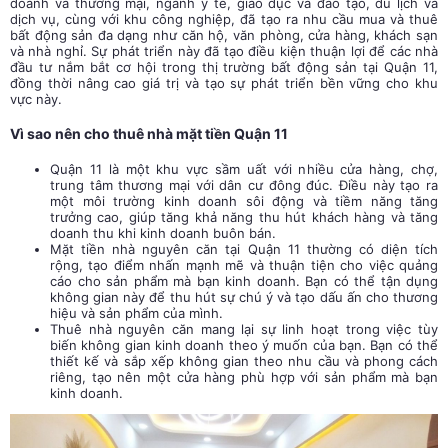
doanh và thương mại, ngành y tế, giáo dục và đào tạo, du lịch và
dịch vụ, cùng với khu công nghiệp, đã tạo ra nhu cầu mua và thuê
bất động sản đa dạng như căn hộ, văn phòng, cửa hàng, khách sạn
và nhà nghỉ. Sự phát triển này đã tạo điều kiện thuận lợi để các nhà
đầu tư nắm bắt cơ hội trong thị trường bất động sản tại Quận 11,
đồng thời nâng cao giá trị và tạo sự phát triển bền vững cho khu
vực này.
Vì sao nên cho thuê nhà mặt tiền Quận 11
Quận 11 là một khu vực sầm uất với nhiều cửa hàng, chợ,
trung tâm thương mại với dân cư đông đúc. Điều này tạo ra
một môi trường kinh doanh sôi động và tiềm năng tăng
trưởng cao, giúp tăng khả năng thu hút khách hàng và tăng
doanh thu khi kinh doanh buôn bán.
Mặt tiền nhà nguyên căn tại Quận 11 thường có diện tích
rộng, tạo điểm nhấn mạnh mẽ và thuận tiện cho việc quảng
cáo cho sản phẩm mà bạn kinh doanh. Bạn có thể tận dụng
không gian này để thu hút sự chú ý và tạo dấu ấn cho thương
hiệu và sản phẩm của mình.
Thuê nhà nguyên căn mang lại sự linh hoạt trong việc tùy
biến không gian kinh doanh theo ý muốn của bạn. Bạn có thể
thiết kế và sắp xếp không gian theo nhu cầu và phong cách
riêng, tạo nên một cửa hàng phù hợp với sản phẩm mà bạn
kinh doanh.