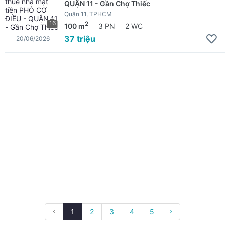
QUẬN 11 - Gần Chợ Thiếc
Quận 11, TPHCM
16
2
100 m
3 PN
2 WC
37 triệu
20/06/2026
1
2
3
4
5