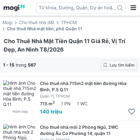
Từ khóa, Đường, Quận, Dự án hoặc
địa danh ...
Mogi
Cho thuê nhà đất
TPHCM
Cho thuê Nhà mặt tiền, phố Quận 11
Cho Thuê Nhà Mặt Tiền Quận 11 Giá Rẻ, Vị Trí
Đẹp, An Ninh T8/2026
1 - 15
trong
567
Lưu tìm kiếm
Cho thuê nhà 715m2 mặt tiền đường Hòa
Bình, P.5 Q.11
Quận 11, TPHCM
2
715 m
1 PN
1 WC
140 triệu
Hôm nay
Cho thuê nhà mới 2 Phòng Ngủ, 2WC
đường Âu Cơ Phường 14, quận 11
Quận 11, TPHCM