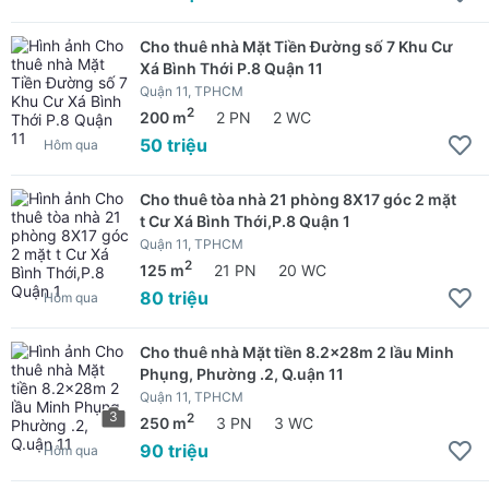
Cho thuê nhà Mặt Tiền Đường số 7 Khu Cư
Xá Bình Thới P.8 Quận 11
Quận 11, TPHCM
2
200 m
2 PN
2 WC
50 triệu
Hôm qua
Cho thuê tòa nhà 21 phòng 8X17 góc 2 mặt
t Cư Xá Bình Thới,P.8 Quận 1
Quận 11, TPHCM
2
125 m
21 PN
20 WC
80 triệu
Hôm qua
Cho thuê nhà Mặt tiền 8.2x28m 2 lầu Minh
Phụng, Phường .2, Q.uận 11
Quận 11, TPHCM
3
2
250 m
3 PN
3 WC
90 triệu
Hôm qua