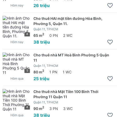
26 triệu
Hôm nay
Cho thuê HAI mặt tiền đường Hòa Bình,
Phường 5, Quận 11.
Quận 11, TPHCM
4
2
65 m
0 PN
2 WC
38 triệu
Hôm nay
Cho thuê nhà MT Hoà Bình Phường 5 Quận
11
Quận 11, TPHCM
5
2
80 m
1 PN
1 WC
25 triệu
Hôm qua
Cho thuê nhà Mặt Tiền 100 Bình Thới
Phường 11 Quận 11
Quận 11, TPHCM
4
2
90 m
3 PN
3 WC
38 triệu
Hôm qua