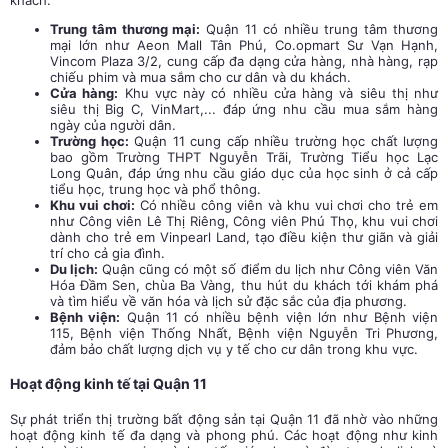
Trung tâm thương mại:
Quận 11 có nhiều trung tâm thương
mại lớn như Aeon Mall Tân Phú, Co.opmart Sư Vạn Hạnh,
Vincom Plaza 3/2, cung cấp đa dạng cửa hàng, nhà hàng, rạp
chiếu phim và mua sắm cho cư dân và du khách.
Cửa hàng:
Khu vực này có nhiều cửa hàng và siêu thị như
siêu thị Big C, VinMart,... đáp ứng nhu cầu mua sắm hàng
ngày của người dân.
Trường học:
Quận 11 cung cấp nhiều trường học chất lượng
bao gồm Trường THPT Nguyễn Trãi, Trường Tiểu học Lạc
Long Quân, đáp ứng nhu cầu giáo dục của học sinh ở cả cấp
tiểu học, trung học và phổ thông.
Khu vui chơi:
Có nhiều công viên và khu vui chơi cho trẻ em
như Công viên Lê Thị Riêng, Công viên Phú Thọ, khu vui chơi
dành cho trẻ em Vinpearl Land, tạo điều kiện thư giãn và giải
trí cho cả gia đình.
Du lịch:
Quận cũng có một số điểm du lịch như Công viên Văn
Hóa Đầm Sen, chùa Ba Vàng, thu hút du khách tới khám phá
và tìm hiểu về văn hóa và lịch sử đặc sắc của địa phương.
Bệnh viện:
Quận 11 có nhiều bệnh viện lớn như Bệnh viện
115, Bệnh viện Thống Nhất, Bệnh viện Nguyễn Tri Phương,
đảm bảo chất lượng dịch vụ y tế cho cư dân trong khu vực.
Hoạt động kinh tế tại Quận 11
Sự phát triển thị trường bất động sản tại Quận 11 đã nhờ vào những
hoạt động kinh tế đa dạng và phong phú. Các hoạt động như kinh