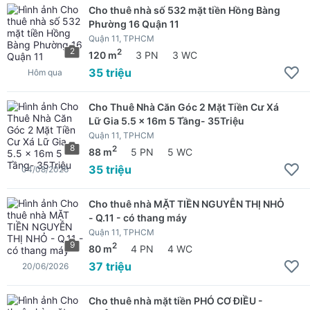
Cho thuê nhà số 532 mặt tiền Hồng Bàng
Phường 16 Quận 11
Quận 11, TPHCM
2
2
120 m
3 PN
3 WC
35 triệu
Hôm qua
Cho Thuê Nhà Căn Góc 2 Mặt Tiền Cư Xá
Lữ Gia 5.5 x 16m 5 Tầng- 35Triệu
Quận 11, TPHCM
8
2
88 m
5 PN
5 WC
35 triệu
04/08/2026
Cho thuê nhà MẶT TIỀN NGUYỄN THỊ NHỎ
- Q.11 - có thang máy
Quận 11, TPHCM
9
2
80 m
4 PN
4 WC
37 triệu
20/06/2026
Cho thuê nhà mặt tiền PHÓ CƠ ĐIỀU -