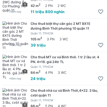
6
2
42 m
2 PN
2 WC
11 triệu 800 nghìn
Hôm nay
Cho thuê biệt thự căn góc 2 MT 8X15
đường Bình Thới phường 10 quận 11
Quận 11, TPHCM
2
105 m
3 PN
3 WC
39 triệu
Hôm nay
Cho thuê MT cư xá Bình thới. 1 tr 2 lầu st. 4
PN. 4x16. giá 24tr TL
Quận 11, TPHCM
9
2
64 m
4 PN
3 WC
24 triệu
Hôm nay
Cho thuê nhà cư xá Bình Thới,4x22. 3 lầu,
cxbt quận 11
Quận 11, TPHCM
6
2
88 m
5 PN
4 WC