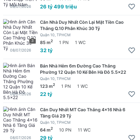
26 tỷ 499 triệu
08/07/2026
Căn Nhà Duy Nhất Còn Lại Mặt Tiền Cao
Thắng Q.10 Phân Khúc 30 Tỷ
Quận 10, TPHCM
3
2
85 m
1 PN
1 WC
32 tỷ
08/07/2026
Bán Nhà Hẻm 6m Đường Cao Thắng
Phường 12 Quận 10 Kế Bên Hà Đô 5.5x22
Quận 10, TPHCM
2
123 m
1 PN
1 WC
22 tỷ
08/07/2026
Căn Duy Nhất MT Cao Thắng 4x16 Nhà 6
Tầng Giá 29 Tỷ
Quận 10, TPHCM
2
64 m
10 PN
11 WC
29 tỷ
08/07/2026