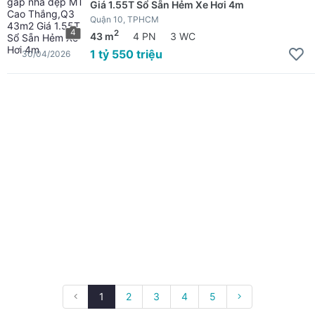
Giá 1.55T Sổ Sẵn Hẻm Xe Hơi 4m
Quận 10, TPHCM
4
2
43 m
4 PN
3 WC
1 tỷ 550 triệu
30/04/2026
1
2
3
4
5