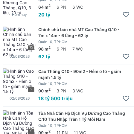
2
64 m
6 PN
6 WC
20 tỷ
Hôm nay
Chính chủ bán nhà MT Cao Thắng Q.10 -
7m x 14m - 6 tầng - 62 tỷ
Quận 10, TPHCM
12
2
98 m
6 PN
7 WC
62 tỷ
02/08/2026
Cao Thắng Q10 - 90m2 - Hẻm ô tô - giảm
mạnh 1.5 tỷ
Quận 10, TPHCM
2
2
90 m
3 PN
3 WC
18 tỷ 500 triệu
02/08/2026
Tòa Nhà Căn Hộ Dịch Vụ Đường Cao Thắng
Q.10 Thu Nhập Trên 1 Tỷ Mỗi Năm
Quận 10, TPHCM
9
2
99 m
11 PN
11 WC