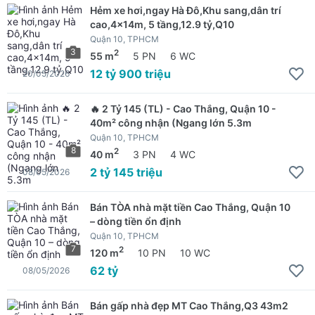
Hẻm xe hơi,ngay Hà Đô,Khu sang,dân trí
cao,4x14m, 5 tầng,12.9 tỷ,Q10
Quận 10, TPHCM
3
2
55 m
5 PN
6 WC
12 tỷ 900 triệu
20/05/2026
🔥 2 Tỷ 145 (TL) - Cao Thắng, Quận 10 -
40m² công nhận (Ngang lớn 5.3m
Quận 10, TPHCM
8
2
40 m
3 PN
4 WC
2 tỷ 145 triệu
08/05/2026
Bán TÒA nhà mặt tiền Cao Thắng, Quận 10
– dòng tiền ổn định
Quận 10, TPHCM
7
2
120 m
10 PN
10 WC
62 tỷ
08/05/2026
Bán gấp nhà đẹp MT Cao Thắng,Q3 43m2