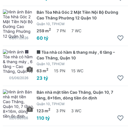
Bán Tòa Nhà Góc 2 Mặt Tiền Nội Bộ Đường
Cao Thắng Phường 12 Quận 10
Quận 10, TPHCM
2
259 m
7 PN
7 WC
60 tỷ
08/07/2026
🏢 Tòa nhà có hầm & thang máy , 6 tầng –
Cao Thắng, Quận 10
Quận 10, TPHCM
3
2
63 m
15 PN
15 WC
23 tỷ
05/06/2026
Bán nhà mặt tiền Cao Thắng, Quận 10, 7
tầng, 8x16m, dòng tiền ổn định
Quận 10, TPHCM
3
2
123 m
3 PN
3 WC
110 tỷ
22/05/2026