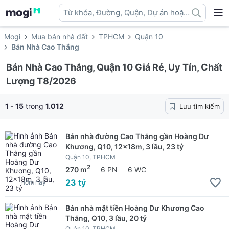
Từ khóa, Đường, Quận, Dự án hoặc
địa danh ...
Mogi
Mua bán nhà đất
TPHCM
Quận 10
Bán Nhà Cao Thắng
Bán Nhà Cao Thắng, Quận 10 Giá Rẻ, Uy Tín, Chất
Lượng T8/2026
1 - 15
trong
1.012
Lưu tìm kiếm
Bán nhà đường Cao Thắng gần Hoàng Dư
Khương, Q10, 12x18m, 3 lầu, 23 tỷ
Quận 10, TPHCM
2
270 m
6 PN
6 WC
23 tỷ
Hôm nay
Bán nhà mặt tiền Hoàng Dư Khương Cao
Thắng, Q10, 3 lầu, 20 tỷ
Quận 10, TPHCM