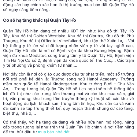
động sản hay chính xác hơn là thị trường mua bán đất Quận Tây Hồ
sẽ ngày càng tiềm năng.
Cơ sở hạ tầng khác tại Quận Tây Hồ
Quận Tây Hồ hiện đang có nhiều KĐT lớn như: Khu đô thị Tây Hồ
Tây, Khu đô thị Golden Westlake, Khu đô thị Ciputra, Khu đô thị Phú
Thượng, Khu đô thị Officetel Vimefulland, khu tập thể Xuân La,... Với
hệ thống y tế lớn và chất lượng nhân viên y tế với tay nghề cao,
Quận Tây Hồ hiện là nơi có Bệnh viện đa khoa Kwang Myung, Bệnh
viện đa khoa Medlatec cùng trung tâm y tế Quận Tây Hồ, Bệnh viện
Tim Hà Nội Cơ sở 2, Bệnh viện đa khoa quốc tế Thu Cúc,... Các trạm
y tế phường và phòng khám tư nhân,...
Nơi đây còn là nơi có giáo dục được đầu tư phát triển, một số trường
nổi trội phải kể đến là: Trường song ngữ Hanoi Academy, Trường
mầm non quốc tế Hanoi Kindergarten, Khu trường Bưởi - Chu Văn
An,… Trong tương lai, Quận Tây Hồ sẽ tích hợp thêm hệ thống tiện
ích đô thị như các trung tâm thương mại và các khu mua sắm, giải
trí, văn phòng; khu trung tâm truyền thông kỹ thuật số,
các khu về
hoạt động du lịch, khách sạn, trung tâm tin học; Khu dân cư và vành
đai xanh sẽ tập trung thiết kế, quy hoạch thành chung cư cao tầng,
biệt thự, nhà ở,...
Có thể thấy, với hạ tầng đa dạng và nhiều hứa hẹn mở rộng, nâng
cấp trong tương lai như trên thì Quận Tây Hồ chính là nơi tiềm năng
để thu hút đầu tư
mua bán nhà đất
.