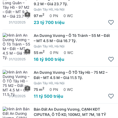
9.2 M – Giá 23.7 Tỷ.
Quận Tây Hồ, Hà Nội
4
2
97 m
0 PN
0 WC
23 tỷ 700 triệu
31/12/2025
An Dương Vương – Ô Tô Tránh – 55 M – Đất
– MT 4.5 M – Giá 16.7 Tỷ.
Quận Tây Hồ, Hà Nội
8
2
55 m
0 PN
0 WC
16 tỷ 900 triệu
31/12/2025
An Dương Vương – Ô TÔ Tây Hồ - 75 M2 –
Đất – MT 4.5 M – Giá 11.5 Tỷ.
Quận Tây Hồ, Hà Nội
3
2
75 m
0 PN
0 WC
11 tỷ 500 triệu
31/12/2025
Bán Đất An Dương Vương, CẠNH KĐT
CIPUTRA, Ô TÔ KD, 100M2, MT 7M, 18 TỶ