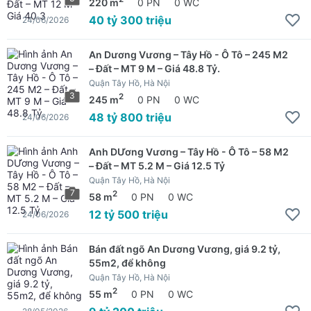
220 m
0 PN
0 WC
40 tỷ 300 triệu
24/06/2026
An Dương Vương – Tây Hồ - Ô Tô – 245 M2
– Đất – MT 9 M – Giá 48.8 Tỷ.
Quận Tây Hồ, Hà Nội
3
2
245 m
0 PN
0 WC
48 tỷ 800 triệu
24/06/2026
Anh DƯơng Vương – Tây Hồ - Ô Tô – 58 M2
– Đất – MT 5.2 M – Giá 12.5 Tỷ
Quận Tây Hồ, Hà Nội
7
2
58 m
0 PN
0 WC
12 tỷ 500 triệu
24/06/2026
Bán đất ngõ An Dương Vương, giá 9.2 tỷ,
55m2, để không
Quận Tây Hồ, Hà Nội
2
55 m
0 PN
0 WC