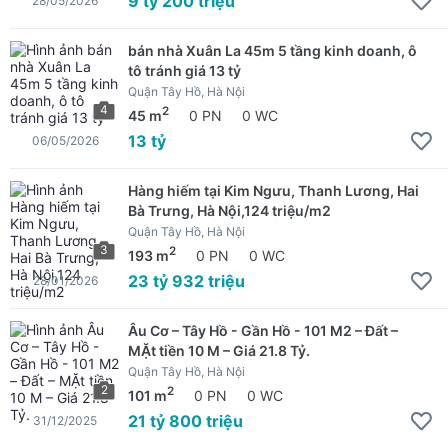
9 tỷ 200 triệu
28/05/2026
bán nhà Xuân La 45m 5 tầng kinh doanh, ô
tô tránh giá 13 tỷ
Quận Tây Hồ, Hà Nội
4
2
45 m
0 PN
0 WC
13 tỷ
06/05/2026
Hàng hiếm tại Kim Ngưu, Thanh Lương, Hai
Bà Trưng, Hà Nội,124 triệu/m2
Quận Tây Hồ, Hà Nội
3
2
193 m
0 PN
0 WC
23 tỷ 932 triệu
28/01/2026
Âu Cơ – Tây Hồ - Gần Hồ - 101 M2 – Đất –
MẶt tiền 10 M – Giá 21.8 Tỷ.
Quận Tây Hồ, Hà Nội
2
2
101 m
0 PN
0 WC
21 tỷ 800 triệu
31/12/2025