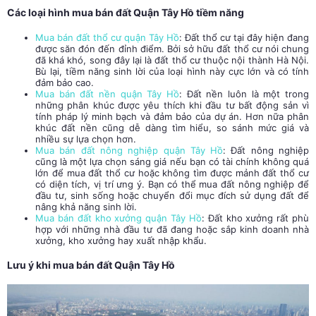
Các loại hình mua bán đất Quận Tây Hồ tiềm năng
Mua bán đất thổ cư quận Tây Hồ
: Đất thổ cư tại đây hiện đang
được săn đón đến đỉnh điểm. Bởi sở hữu đất thổ cư nói chung
đã khá khó, song đây lại là đất thổ cư thuộc nội thành Hà Nội.
Bù lại, tiềm năng sinh lời của loại hình này cực lớn và có tính
đảm bảo cao.
Mua bán đất nền quận Tây Hồ
: Đất nền luôn là một trong
những phân khúc được yêu thích khi đầu tư bất động sản vì
tính pháp lý minh bạch và đảm bảo của dự án. Hơn nữa phân
khúc đất nền cũng dễ dàng tìm hiểu, so sánh mức giá và
nhiều sự lựa chọn hơn.
Mua bán đất nông nghiệp quận Tây Hồ
: Đất nông nghiệp
cũng là một lựa chọn sáng giá nếu bạn có tài chính không quá
lớn để mua đất thổ cư hoặc không tìm được mảnh đất thổ cư
có diện tích, vị trí ưng ý. Bạn có thể mua đất nông nghiệp để
đầu tư, sinh sống hoặc chuyển đổi mục đích sử dụng đất để
nâng khả năng sinh lời.
Mua bán đất kho xưởng quận Tây Hồ
: Đất kho xưởng rất phù
hợp với những nhà đầu tư đã đang hoặc sắp kinh doanh nhà
xưởng, kho xưởng hay xuất nhập khẩu.
Lưu ý khi mua bán đất Quận Tây Hồ