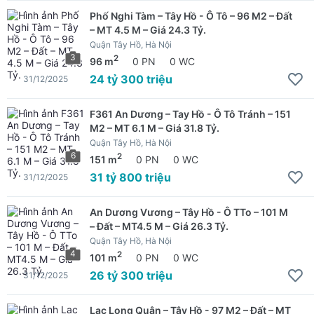
Phố Nghi Tàm – Tây Hồ - Ô Tô – 96 M2 – Đất
– MT 4.5 M – Giá 24.3 Tỷ.
Quận Tây Hồ, Hà Nội
3
2
96 m
0 PN
0 WC
24 tỷ 300 triệu
31/12/2025
F361 An Dương – Tay Hồ - Ô Tô Tránh – 151
M2 – MT 6.1 M – Giá 31.8 Tỷ.
Quận Tây Hồ, Hà Nội
6
2
151 m
0 PN
0 WC
31 tỷ 800 triệu
31/12/2025
An Dương Vương – Tây Hồ - Ô TTo – 101 M
– Đất – MT4.5 M – Giá 26.3 Tỷ.
Quận Tây Hồ, Hà Nội
4
2
101 m
0 PN
0 WC
26 tỷ 300 triệu
31/12/2025
Lạc Long Quân – Tây Hồ - 97 M2 – Đất – MT