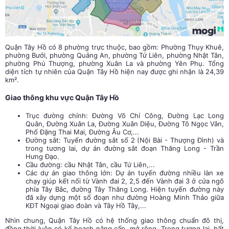
Quận Tây Hồ có 8 phường trực thuộc, bao gồm: Phường Thụy Khuê,
phường Bưởi, phường Quảng An, phường Tứ Liên, phường Nhật Tân,
phường Phú Thượng, phường Xuân La và phường Yên Phụ. Tổng
diện tích tự nhiên của Quận Tây Hồ hiện nay được ghi nhận là 24,39
km².
Giao thông khu vực Quận Tây Hồ
Trục đường chính: Đường Võ Chí Công, Đường Lạc Long
Quân, Đường Xuân La, Đường Xuân Diệu, Đường Tô Ngọc Vân,
Phố Đặng Thai Mai, Đường Âu Cơ,...
Đường sắt: Tuyến đường sắt số 2 (Nội Bài - Thượng Đình) và
trong tương lai, dự án đường sắt đoạn Thăng Long - Trần
Hưng Đạo.
Cầu đường: cầu Nhật Tân, cầu Tứ Liên,...
Các dự án giao thông lớn: Dự án tuyến đường nhiều làn xe
chạy giúp kết nối từ Vành đai 2, 2,5 đến Vành đai 3 ở cửa ngõ
phía Tây Bắc, đường Tây Thăng Long. Hiện tuyến đường này
đã xây dựng một số đoạn như đường Hoàng Minh Thảo giữa
KĐT Ngoại giao đoàn và Tây Hồ Tây,...
Nhìn chung, Quận Tây Hồ có hệ thống giao thông chuẩn đô thị,
đồng thời luôn có kế hoạch nâng cấp, mở rộng. Trong tương lai, bất