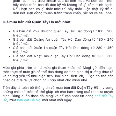
gồm rất nhiều điều khoản của cả bên mua và bên bán, nên
hãy chắc chắn bạn đã đọc kỹ và không có gì kém minh bạch.
Nếu bạn còn có gì thắc mắc thì hãy thảo luận thật kỹ để đi
đến kết luận đồng thuận tránh tranh chấp, rắc rối về sau nhé.
Giá mua bán đất Quận Tây Hồ mới nhất
Giá bán đất Phú Thượng quận Tây Hồ: Dao động từ 100 - 200
triệu/ m2.
Giá bán đất Quảng An quận Tây Hồ: Dao động từ 180 - 240
triệu/ m2.
Giá bán đất Xuân La quận Tây Hồ: Dao động từ 280 - 450
triệu/ m2.
Giá bán đất Nhật Tân quận Tây Hồ: Dao động từ 190 - 300
triệu/ m2.
Mức giá phía trên chỉ là mức giá tham khảo mà Mogi gửi đến bạn,
trên thực tế mức giá có thể dao động do tình hình thị trường thực tế
và những yếu tố như diện tích, loại hình, tiện ích,... Bạn có thể cân
nhắc để đưa ra lựa chọn phù hợp nhất cho mình nhé.
Trên đây là toàn bộ thông tin về mua
bán đất Quận Tây Hồ
, hy vọng
những chia sẻ trên có thể giúp ích cho bạn trong quá trình ra quyết
định. Đừng quên theo dõi Mogi.vn để cập nhật tin đăng
nhà đất Tây
Hồ
, mua
bán đất Hà Nội
mới nhất mỗi ngày.