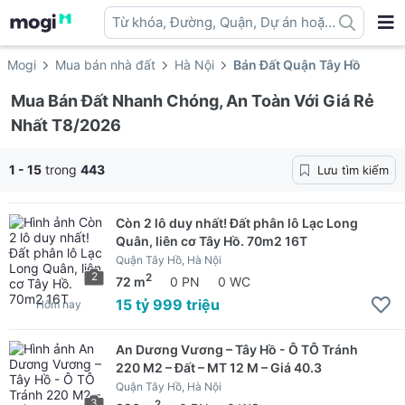
Từ khóa, Đường, Quận, Dự án hoặc
địa danh ...
Mogi
Mua bán nhà đất
Hà Nội
Bán Đất Quận Tây Hồ
Mua Bán Đất Nhanh Chóng, An Toàn Với Giá Rẻ
Nhất T8/2026
1 - 15
trong
443
Lưu tìm kiếm
Còn 2 lô duy nhất! Đất phân lô Lạc Long
Quân, liên cơ Tây Hồ. 70m2 16T
Quận Tây Hồ, Hà Nội
2
2
72 m
0 PN
0 WC
15 tỷ 999 triệu
Hôm nay
An Dương Vương – Tây Hồ - Ô TÔ Tránh
220 M2 – Đất – MT 12 M – Giá 40.3
Quận Tây Hồ, Hà Nội
3
2