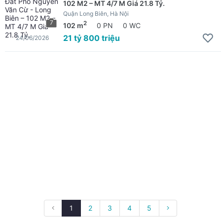
102 M2 – MT 4/7 M Giá 21.8 Tỷ.
Quận Long Biên, Hà Nội
7
2
102 m
0 PN
0 WC
21 tỷ 800 triệu
24/06/2026
1
2
3
4
5