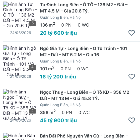
Tư Đình Long Biên – Ô TÔ – 136 M2 – Đất –
MT 4.5 M – Giá 20.6 Tỷ.
Quận Long Biên, Hà Nội
5
2
136 m
0 PN
0 WC
20 tỷ 600 triệu
24/06/2026
Ngô Gia Tự - Long Biên – Ô Tô Tránh - 101
M2 – Đất – MT 5.2 M – Giá 16
Quận Long Biên, Hà Nội
4
2
101 m
0 PN
0 WC
16 tỷ 200 triệu
24/06/2026
Ngọc Thuỵ - Long Biên – Ô Tô KD – 358 M2
Đất – MT 13 M – Giá 45.8 TỶ.
Quận Long Biên, Hà Nội
4
2
358 m
0 PN
0 WC
45 tỷ 900 triệu
24/06/2026
Bán Đất Phố Nguyễn Văn Cừ - Long Biên –