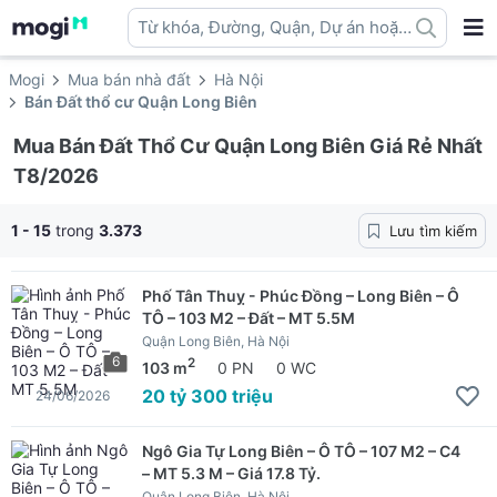
Từ khóa, Đường, Quận, Dự án hoặc
địa danh ...
Mogi
Mua bán nhà đất
Hà Nội
Bán Đất thổ cư Quận Long Biên
Mua Bán Đất Thổ Cư Quận Long Biên Giá Rẻ Nhất
T8/2026
1 - 15
trong
3.373
Lưu tìm kiếm
Phố Tân Thuỵ - Phúc Đồng – Long Biên – Ô
TÔ – 103 M2 – Đất – MT 5.5M
Quận Long Biên, Hà Nội
6
2
103 m
0 PN
0 WC
20 tỷ 300 triệu
24/06/2026
Ngô Gia Tự Long Biên – Ô TÔ – 107 M2 – C4
– MT 5.3 M – Giá 17.8 Tỷ.
Quận Long Biên, Hà Nội