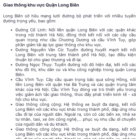
Giao thông khu vực Quận Long Biên
Long Biên sở hữu mạng lưới đường bộ phát triển với nhiều tuyến
đường trọng yếu, bao gồm:
Đường Cổ Linh: Nối liền quận Long Biên với các quận khác
trong nội thành Hà Nội, đồng thời kết nối với các cây cầu
quan trọng như cầu Chương Dương và cầu Vĩnh Tuy, góp
phần giảm tải áp lực giao thông cho khu vực.
Đường Nguyễn Văn Cừ: Tuyến đường huyết mạch kết nối
Long Biên với trung tâm thành phố Hà Nội, tạo điều kiện
thuận lợi cho giao thương và đi lại.
Đường Ngọc Thụy: Tuyến đường nội đô hiện đại, kết nối các
khu đô thị, khu dân cư và khu công nghiệp trong quận Long
Biên.
Cầu Vĩnh Tuy: Cây cầu quan trọng bắc qua sông Hồng, nối
liền Long Biên với quận Hai Bà Trưng và các quận trung tâm
khác của Hà Nội. Cầu Vĩnh Tuy đóng vai trò thiết yếu trong
việc giảm ách tắc giao thông, thúc đẩy phát triển kinh tế - xã
hội cho khu vực.
Giao thông công cộng: Hệ thống xe buýt đa dạng, kết nối
Long Biên với các khu vực khác trong thành phố, đáp ứng nhu
cầu đi lại của người dân. Ngoài ra, còn có các bến xe, nhà xe
tư nhân, taxi, xe ôm công nghệ,... phục vụ nhu cầu di chuyển
của người dân và du khách.
Giao thông công cộng: Hệ thống xe buýt đa dạng, kết nối
Long Biên với các khu vực khác trong thành phố, đáp ứng nhu