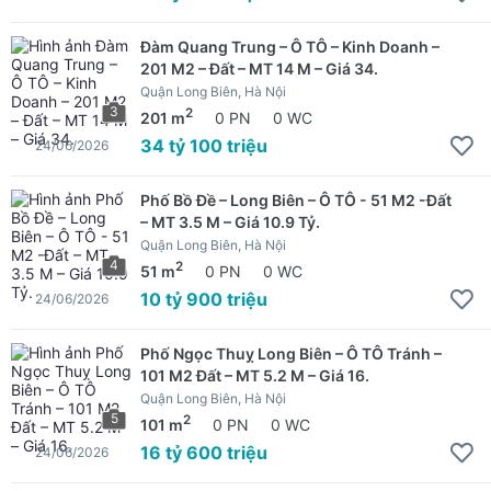
Đàm Quang Trung – Ô TÔ – Kinh Doanh –
201 M2 – Đất – MT 14 M – Giá 34.
Quận Long Biên, Hà Nội
3
2
201 m
0 PN
0 WC
34 tỷ 100 triệu
24/06/2026
Phố Bồ Đề – Long Biên – Ô TÔ - 51 M2 -Đất
– MT 3.5 M – Giá 10.9 Tỷ.
Quận Long Biên, Hà Nội
4
2
51 m
0 PN
0 WC
10 tỷ 900 triệu
24/06/2026
Phố Ngọc Thuỵ Long Biên – Ô TÔ Tránh –
101 M2 Đất – MT 5.2 M – Giá 16.
Quận Long Biên, Hà Nội
5
2
101 m
0 PN
0 WC
16 tỷ 600 triệu
24/06/2026