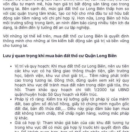
vốn đầu tư mạnh mẽ, hứa hẹn giá trị bất động sản tăng cao trong
tương lai. Bên cạnh đó, mức giá đất thổ cư Long Biên thấp hơn so
với các quận trung tâm khác, tạo cơ hội cho nhà đầu tư sở hữu bất
động sản tiềm năng với chi phí hợp lý. Hơn nữa, Long Biên sở hữu
môi trường sống trong lành, an ninh đảm bảo cùng nhiều tiện ích đa
dạng, là điểm đến lý tưởng để an cư lập nghiệp.
Với những lợi thế kể trên, mua đất thổ cư Long Biên là quyết định
thông minh cho những ai tìm kiếm bất động sản giá trị và bền vững
cho tương lai.
Lưu ý quan trọng khi mua bán đất thổ cư Quận Long Biên
Vị trí và quy hoạch: Khi mua đất thổ cư Long Biên, nên ưu tiên
các khu vực có hạ tầng giao thông thuận tiện, gần trường
học, bệnh viện, khu vui chơi giải trí,... Tiềm năng phát triển
cao trong tương lai. Đồng thời, đừng quên xem xét kỹ quy
hoạch khu vực để tránh mua đất nằm trong diện giải tỏa, thu
hồi. Tham khảo quy hoạch chi tiết 1/2000 tại UBND
quận/huyện hoặc Sở Quy hoạch và Kiến trúc.
Pháp lý rõ ràng: Kiểm tra kỹ lưỡng giấy tờ pháp lý của mảnh
đất, bao gồm: sổ đỏ/sổ hồng, giấy tờ chứng minh nguồn gốc
đất đai, bản đồ thửa đất,... Điều này giúp đảm bảo bạn mua
đất không tranh chấp, thế chấp ngân hàng, vướng mắc pháp
lý khác.
Giá cả hợp lý: Tham khảo giá bán của các khu đất tương tự
trong khu vực để có mức giá hợp lý trước khi quyết định đầu
tư. Để khách quan hơn, bạn có thể cân nhắc các yếu tố ảnh