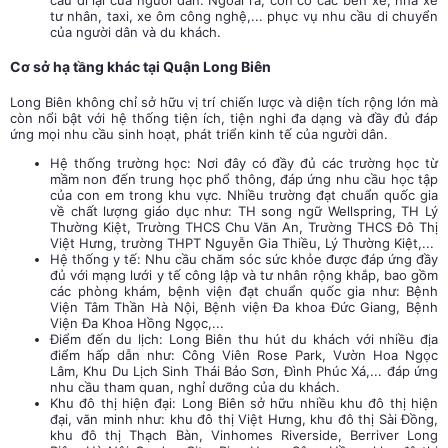
cầu đi lại của người dân. Ngoài ra, còn có các bến xe, nhà xe
tư nhân, taxi, xe ôm công nghệ,... phục vụ nhu cầu di chuyển
của người dân và du khách.
Cơ sở hạ tầng khác tại Quận Long Biên
Long Biên không chỉ sở hữu vị trí chiến lược và diện tích rộng lớn mà
còn nổi bật với hệ thống tiện ích, tiện nghi đa dạng và đầy đủ đáp
ứng mọi nhu cầu sinh hoạt, phát triển kinh tế của người dân.
Hệ thống trường học: Nơi đây có đầy đủ các trường học từ
mầm non đến trung học phổ thông, đáp ứng nhu cầu học tập
của con em trong khu vực. Nhiều trường đạt chuẩn quốc gia
về chất lượng giáo dục như: TH song ngữ Wellspring, TH Lý
Thường Kiệt, Trường THCS Chu Văn An, Trường THCS Đô Thị
Việt Hưng, trường THPT Nguyễn Gia Thiều, Lý Thường Kiệt,...
Hệ thống y tế: Nhu cầu chăm sóc sức khỏe được đáp ứng đầy
đủ với mạng lưới y tế công lập và tư nhân rộng khắp, bao gồm
các phòng khám, bệnh viện đạt chuẩn quốc gia như: Bệnh
Viện Tâm Thần Hà Nội, Bệnh viện Đa khoa Đức Giang, Bệnh
Viện Đa Khoa Hồng Ngọc,...
Điểm đến du lịch: Long Biên thu hút du khách với nhiều địa
điểm hấp dẫn như: Công Viên Rose Park, Vườn Hoa Ngọc
Lâm, Khu Du Lịch Sinh Thái Bảo Sơn, Đình Phúc Xá,... đáp ứng
nhu cầu tham quan, nghỉ dưỡng của du khách.
Khu đô thị hiện đại: Long Biên sở hữu nhiều khu đô thị hiện
đại, văn minh như: khu đô thị Việt Hưng, khu đô thị Sài Đồng,
khu đô thị Thạch Bàn, Vinhomes Riverside, Berriver Long