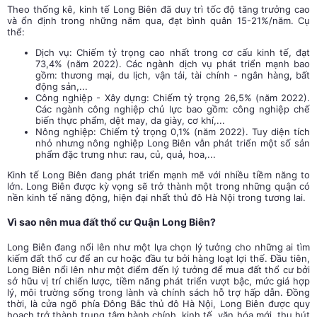
Theo thống kê, kinh tế Long Biên đã duy trì tốc độ tăng trưởng cao
và ổn định trong những năm qua, đạt bình quân 15-21%/năm. Cụ
thể:
Dịch vụ: Chiếm tỷ trọng cao nhất trong cơ cấu kinh tế, đạt
73,4% (năm 2022). Các ngành dịch vụ phát triển mạnh bao
gồm: thương mại, du lịch, vận tải, tài chính - ngân hàng, bất
động sản,...
Công nghiệp - Xây dựng: Chiếm tỷ trọng 26,5% (năm 2022).
Các ngành công nghiệp chủ lực bao gồm: công nghiệp chế
biến thực phẩm, dệt may, da giày, cơ khí,...
Nông nghiệp: Chiếm tỷ trọng 0,1% (năm 2022). Tuy diện tích
nhỏ nhưng nông nghiệp Long Biên vẫn phát triển một số sản
phẩm đặc trưng như: rau, củ, quả, hoa,...
Kinh tế Long Biên đang phát triển mạnh mẽ với nhiều tiềm năng to
lớn. Long Biên được kỳ vọng sẽ trở thành một trong những quận có
nền kinh tế năng động, hiện đại nhất thủ đô Hà Nội trong tương lai.
Vì sao nên mua đất thổ cư Quận Long Biên?
Long Biên đang nổi lên như một lựa chọn lý tưởng cho những ai tìm
kiếm đất thổ cư để an cư hoặc đầu tư bởi hàng loạt lợi thế. Đầu tiên,
Long Biên nổi lên như một điểm đến lý tưởng để mua đất thổ cư bởi
sở hữu vị trí chiến lược, tiềm năng phát triển vượt bậc, mức giá hợp
lý, môi trường sống trong lành và chính sách hỗ trợ hấp dẫn. Đồng
thời, là cửa ngõ phía Đông Bắc thủ đô Hà Nội, Long Biên được quy
hoạch trở thành trung tâm hành chính, kinh tế, văn hóa mới, thu hút