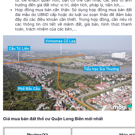
hưởng đến giá đất như: vị trí, diện tích, pháp lý, tiện ích,...
Hợp đồng mua bán cẩn thận: Sử dụng hợp đồng mua bán đất
đai mẫu do UBND cấp hoặc do luật sư soạn thảo để đảm bảo
đầy đủ các điều khoản cần thiết. Trong hợp đồng, cần nêu rõ
các thông tin chi tiết về mảnh đất, giá bán, hình thức thanh
toán, trách nhiệm của các bên,...
Giá mua bán đất thổ cư Quận Long Biên mới nhất
Phường/Xã
Mức giá