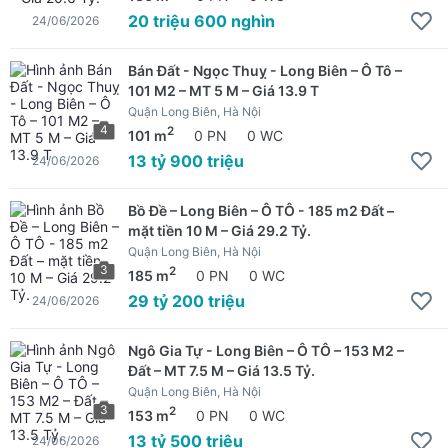
20 triệu 600 nghìn
24/06/2026
Bán Đất - Ngọc Thuỵ - Long Biên – Ô Tô –
101 M2 – MT 5 M – Giá 13.9 T
Quận Long Biên, Hà Nội
4
2
101 m
0 PN
0 WC
13 tỷ 900 triệu
24/06/2026
Bồ Đề – Long Biên – Ô TÔ - 185 m2 Đất –
mặt tiền 10 M – Giá 29.2 Tỷ.
Quận Long Biên, Hà Nội
3
2
185 m
0 PN
0 WC
29 tỷ 200 triệu
24/06/2026
Ngô Gia Tự - Long Biên – Ô TÔ – 153 M2 –
Đất – MT 7.5 M – Giá 13.5 Tỷ.
Quận Long Biên, Hà Nội
3
2
153 m
0 PN
0 WC
13 tỷ 500 triệu
24/06/2026