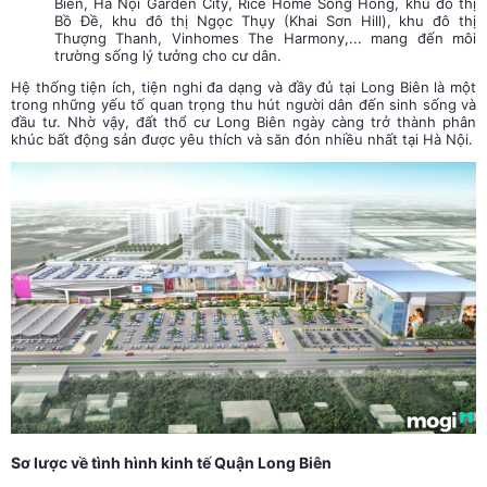
Biên, Hà Nội Garden City, Rice Home Sông Hồng, khu đô thị
Bồ Đề, khu đô thị Ngọc Thụy (Khai Sơn Hill), khu đô thị
Thượng Thanh, Vinhomes The Harmony,... mang đến môi
trường sống lý tưởng cho cư dân.
Hệ thống tiện ích, tiện nghi đa dạng và đầy đủ tại Long Biên là một
trong những yếu tố quan trọng thu hút người dân đến sinh sống và
đầu tư. Nhờ vậy, đất thổ cư Long Biên ngày càng trở thành phân
khúc bất động sản được yêu thích và săn đón nhiều nhất tại Hà Nội.
Sơ lược về tình hình kinh tế Quận Long Biên