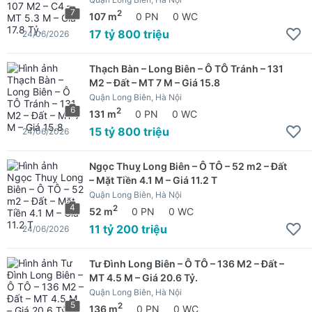
7
2
107 m
0 PN
0 WC
17 tỷ 800 triệu
24/06/2026
Thạch Bàn – Long Biên – Ô TÔ Tránh – 131
M2 – Đất – MT 7 M – Giá 15.8
Quận Long Biên, Hà Nội
6
2
131 m
0 PN
0 WC
15 tỷ 800 triệu
24/06/2026
Ngọc Thuỵ Long Biên – Ô TÔ – 52 m2 – Đất
– Mặt Tiền 4.1 M – Giá 11.2 T
Quận Long Biên, Hà Nội
4
2
52 m
0 PN
0 WC
11 tỷ 200 triệu
24/06/2026
Tư Đình Long Biên – Ô TÔ – 136 M2 – Đất –
MT 4.5 M – Giá 20.6 Tỷ.
Quận Long Biên, Hà Nội
5
2
136 m
0 PN
0 WC