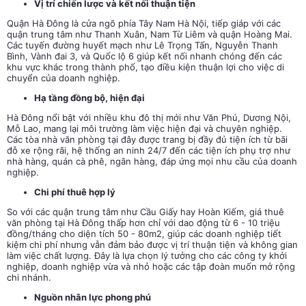
Vị trí chiến lược và kết nối thuận tiện
Quận Hà Đông là cửa ngõ phía Tây Nam Hà Nội, tiếp giáp với các
quận trung tâm như Thanh Xuân, Nam Từ Liêm và quận Hoàng Mai.
Các tuyến đường huyết mạch như Lê Trọng Tấn, Nguyễn Thanh
Bình, Vành đai 3, và Quốc lộ 6 giúp kết nối nhanh chóng đến các
khu vực khác trong thành phố, tạo điều kiện thuận lợi cho việc di
chuyển của doanh nghiệp.
Hạ tầng đồng bộ, hiện đại
Hà Đông nổi bật với nhiều khu đô thị mới như Văn Phú, Dương Nội,
Mỗ Lao, mang lại môi trường làm việc hiện đại và chuyên nghiệp.
Các tòa nhà văn phòng tại đây được trang bị đầy đủ tiện ích từ bãi
đỗ xe rộng rãi, hệ thống an ninh 24/7 đến các tiện ích phụ trợ như
nhà hàng, quán cà phê, ngân hàng, đáp ứng mọi nhu cầu của doanh
nghiệp.
Chi phí thuê hợp lý
So với các quận trung tâm như Cầu Giấy hay Hoàn Kiếm, giá thuê
văn phòng tại Hà Đông thấp hơn chỉ với dao động từ 6 - 10 triệu
đồng/tháng cho diện tích 50 - 80m2, giúp các doanh nghiệp tiết
kiệm chi phí nhưng vẫn đảm bảo được vị trí thuận tiện và không gian
làm việc chất lượng. Đây là lựa chọn lý tưởng cho các công ty khởi
nghiệp, doanh nghiệp vừa và nhỏ hoặc các tập đoàn muốn mở rộng
chi nhánh.
Nguồn nhân lực phong phú