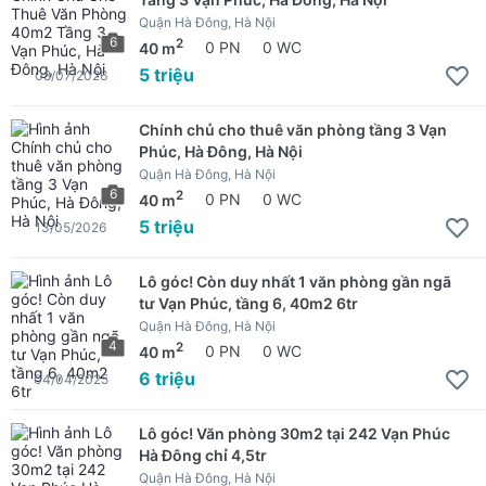
Quận Hà Đông, Hà Nội
6
2
40 m
0 PN
0 WC
5 triệu
08/07/2026
Chính chủ cho thuê văn phòng tầng 3 Vạn
Phúc, Hà Đông, Hà Nội
Quận Hà Đông, Hà Nội
6
2
40 m
0 PN
0 WC
5 triệu
13/05/2026
Lô góc! Còn duy nhất 1 văn phòng gần ngã
tư Vạn Phúc, tầng 6, 40m2 6tr
Quận Hà Đông, Hà Nội
4
2
40 m
0 PN
0 WC
6 triệu
04/04/2025
Lô góc! Văn phòng 30m2 tại 242 Vạn Phúc
Hà Đông chỉ 4,5tr
Quận Hà Đông, Hà Nội