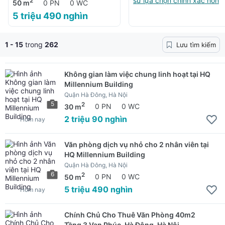
sư lựa chọn chính xác hơn
Building
2
50 m
0 PN
0 WC
5 triệu 490 nghìn
1 - 15
trong
262
Lưu tìm kiếm
Không gian làm việc chung linh hoạt tại HQ
Millennium Building
Quận Hà Đông, Hà Nội
5
2
30 m
0 PN
0 WC
2 triệu 90 nghìn
Hôm nay
Văn phòng dịch vụ nhỏ cho 2 nhân viên tại
HQ Millennium Building
Quận Hà Đông, Hà Nội
6
2
50 m
0 PN
0 WC
5 triệu 490 nghìn
Hôm nay
Chính Chủ Cho Thuê Văn Phòng 40m2
Tầng 3 Vạn Phúc, Hà Đông, Hà Nội