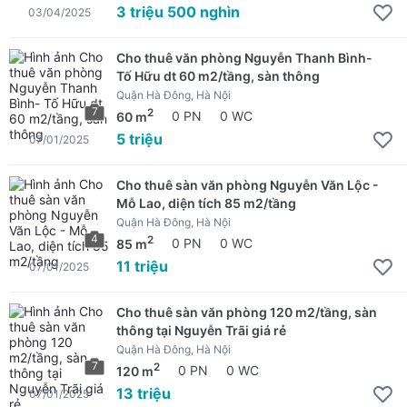
3 triệu 500 nghìn
03/04/2025
Cho thuê văn phòng Nguyễn Thanh Bình-
Tố Hữu dt 60 m2/tầng, sàn thông
Quận Hà Đông, Hà Nội
7
2
60 m
0 PN
0 WC
5 triệu
07/01/2025
Cho thuê sàn văn phòng Nguyễn Văn Lộc -
Mỗ Lao, diện tích 85 m2/tầng
Quận Hà Đông, Hà Nội
4
2
85 m
0 PN
0 WC
11 triệu
07/01/2025
Cho thuê sàn văn phòng 120 m2/tầng, sàn
thông tại Nguyễn Trãi giá rẻ
Quận Hà Đông, Hà Nội
7
2
120 m
0 PN
0 WC
13 triệu
07/01/2025