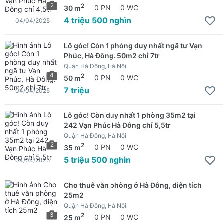
2
2
30 m
0 PN
0 WC
4 triệu 500 nghìn
04/04/2025
Lô góc! Còn 1 phòng duy nhất ngã tư Vạn
Phúc, Hà Đông. 50m2 chỉ 7tr
Quận Hà Đông, Hà Nội
4
2
50 m
0 PN
0 WC
7 triệu
04/04/2025
Lô góc! Còn duy nhất 1 phòng 35m2 tại
242 Vạn Phúc Hà Đông chỉ 5,5tr
Quận Hà Đông, Hà Nội
2
2
35 m
0 PN
0 WC
5 triệu 500 nghìn
04/04/2025
Cho thuê văn phòng ở Hà Đông, diện tích
25m2
Quận Hà Đông, Hà Nội
3
2
25 m
0 PN
0 WC