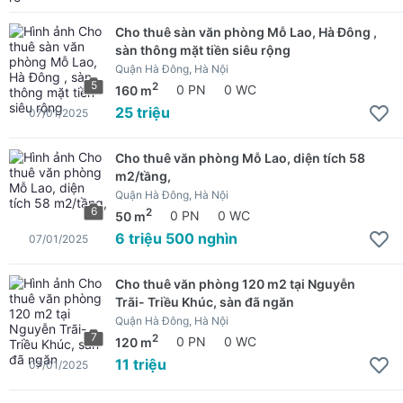
Cho thuê sàn văn phòng Mỗ Lao, Hà Đông ,
sàn thông mặt tiền siêu rộng
Quận Hà Đông, Hà Nội
5
2
160 m
0 PN
0 WC
25 triệu
07/01/2025
Cho thuê văn phòng Mỗ Lao, diện tích 58
m2/tầng,
Quận Hà Đông, Hà Nội
6
2
50 m
0 PN
0 WC
6 triệu 500 nghìn
07/01/2025
Cho thuê văn phòng 120 m2 tại Nguyễn
Trãi- Triều Khúc, sàn đã ngăn
Quận Hà Đông, Hà Nội
7
2
120 m
0 PN
0 WC
11 triệu
07/01/2025