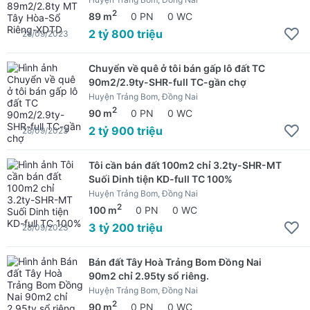
2
89 m
0 PN
0 WC
2 tỷ 800 triệu
28/09/2023
Chuyển về quê ở tôi bán gấp lô đất TC
90m2/2.9ty-SHR-full TC-gần chợ
Huyện Trảng Bom, Đồng Nai
2
90 m
0 PN
0 WC
2 tỷ 900 triệu
28/09/2023
Tôi cần bán đất 100m2 chỉ 3.2ty-SHR-MT
Suối Dinh tiện KD-full TC 100%
Huyện Trảng Bom, Đồng Nai
2
100 m
0 PN
0 WC
3 tỷ 200 triệu
28/09/2023
Bán đất Tây Hoà Trảng Bom Đồng Nai
90m2 chỉ 2.95ty sổ riêng.
Huyện Trảng Bom, Đồng Nai
2
90 m
0 PN
0 WC