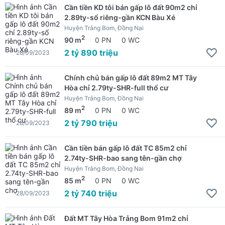
Cần tiền KD tôi bán gấp lô đất 90m2 chỉ
2.89ty-sổ riêng-gần KCN Bàu Xé
Huyện Trảng Bom, Đồng Nai
2
90 m
0 PN
0 WC
2 tỷ 890 triệu
28/09/2023
Chính chủ bán gấp lô đất 89m2 MT Tây
Hòa chỉ 2.79ty-SHR-full thổ cư
Huyện Trảng Bom, Đồng Nai
2
89 m
0 PN
0 WC
2 tỷ 790 triệu
28/09/2023
Cần tiền bán gấp lô đất TC 85m2 chỉ
2.74ty-SHR-bao sang tên-gần chợ
Huyện Trảng Bom, Đồng Nai
2
85 m
0 PN
0 WC
2 tỷ 740 triệu
28/09/2023
Đất MT Tây Hòa Trảng Bom 91m2 chỉ