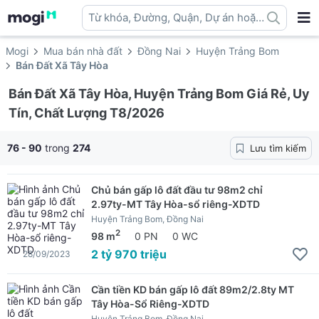
Từ khóa, Đường, Quận, Dự án hoặc
địa danh ...
Mogi
Mua bán nhà đất
Đồng Nai
Huyện Trảng Bom
Bán Đất Xã Tây Hòa
Bán Đất Xã Tây Hòa, Huyện Trảng Bom Giá Rẻ, Uy
Tín, Chất Lượng T8/2026
76 - 90
trong
274
Lưu tìm kiếm
Chủ bán gấp lô đất đầu tư 98m2 chỉ
2.97ty-MT Tây Hòa-sổ riêng-XDTD
Huyện Trảng Bom, Đồng Nai
2
98 m
0 PN
0 WC
2 tỷ 970 triệu
28/09/2023
Cần tiền KD bán gấp lô đất 89m2/2.8ty MT
Tây Hòa-Sổ Riêng-XDTD
Huyện Trảng Bom, Đồng Nai