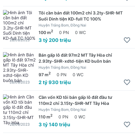
Tôi cần bán đất 100m2 chỉ 3.2ty-SHR-MT
Suối Dinh tiện KD-full TC 100%
Huyện Trảng Bom, Đồng Nai
2
100 m
0 PN
0 WC
3 tỷ 200 triệu
28/09/2023
Bán gấp lô đất 97m2 MT Tây Hòa chỉ
2.93ty-SHR-xdtd-tiện KD buôn bán
Huyện Trảng Bom, Đồng Nai
2
97 m
0 PN
0 WC
2 tỷ 930 triệu
28/09/2023
Cần vốn KD tôi bán gấp lô đất đầu tư
110m2 chỉ 3.15ty-SHR-MT Tây Hòa
Huyện Trảng Bom, Đồng Nai
2
110 m
0 PN
0 WC
3 tỷ 140 triệu
28/09/2023