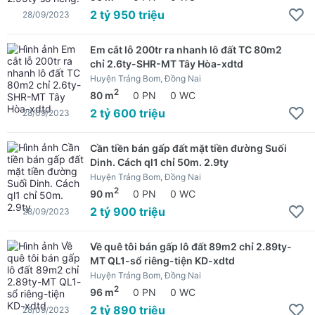
2 tỷ 950 triệu
28/09/2023
Em cắt lỗ 200tr ra nhanh lô đất TC 80m2
chỉ 2.6ty-SHR-MT Tây Hòa-xdtd
Huyện Trảng Bom, Đồng Nai
2
80 m
0 PN
0 WC
2 tỷ 600 triệu
28/09/2023
Cần tiền bán gấp đất mặt tiền đường Suối
Dinh. Cách ql1 chỉ 50m. 2.9ty
Huyện Trảng Bom, Đồng Nai
2
90 m
0 PN
0 WC
2 tỷ 900 triệu
28/09/2023
Về quê tôi bán gấp lô đất 89m2 chỉ 2.89ty-
MT QL1-sổ riêng-tiện KD-xdtd
Huyện Trảng Bom, Đồng Nai
2
96 m
0 PN
0 WC
2 tỷ 890 triệu
28/09/2023