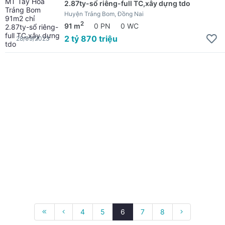
2.87ty-sổ riêng-full TC,xây dựng tdo
Huyện Trảng Bom, Đồng Nai
2
91 m
0 PN
0 WC
2 tỷ 870 triệu
28/09/2023
4
5
6
7
8