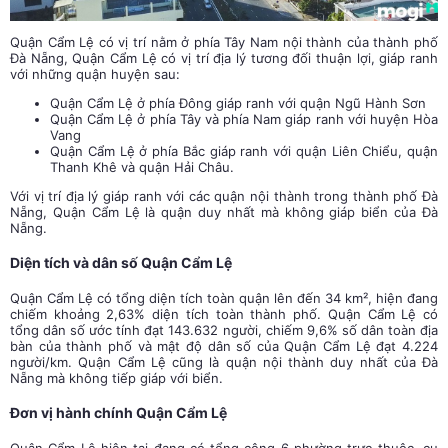
Quận Cẩm Lệ có vị trí nằm ở phía Tây Nam nội thành của thành phố
Đà Nẵng, Quận Cẩm Lệ có vị trí địa lý tương đối thuận lợi, giáp ranh
với những quận huyện sau:
Quận Cẩm Lệ ở phía Đông giáp ranh với quận Ngũ Hành Sơn
Quận Cẩm Lệ ở phía Tây và phía Nam giáp ranh với huyện Hòa
Vang
Quận Cẩm Lệ ở phía Bắc giáp ranh với quận Liên Chiểu, quận
Thanh Khê và quận Hải Châu.
Với vị trí địa lý giáp ranh với các quận nội thành trong thành phố Đà
Nẵng, Quận Cẩm Lệ là quận duy nhất mà không giáp biển của Đà
Nẵng.
Diện tích và dân số Quận Cẩm Lệ
Quận Cẩm Lệ có tổng diện tích toàn quận lên đến 34 km², hiện đang
chiếm khoảng 2,63% diện tích toàn thành phố. Quận Cẩm Lệ có
tổng dân số ước tính đạt 143.632 người, chiếm 9,6% số dân toàn địa
bàn của thành phố và mật độ dân số của Quận Cẩm Lệ đạt 4.224
người/km. Quận Cẩm Lệ cũng là quận nội thành duy nhất của Đà
Nẵng mà không tiếp giáp với biển.
Đơn vị hành chính Quận Cẩm Lệ
Quận Cẩm Lệ hiện tại đang có tổng cộng 6 phường trực thuộc, cụ