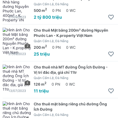
Quận Cẩm Lệ, Đà Nẵng
2
500 m
0 PN
0 WC
2 tỷ 800 triệu
27/09/2023
Cho thuê Mặt bằng 200m² đường Nguyễn
Phước Lan - K.property Việt Nam
Quận Cẩm Lệ, Đà Nẵng
2
2
200 m
0 PN
0 WC
25 triệu
27/09/2023
Cho thuê nhà MT đường Ông Ích Đường -
Vị trí đắc địa, giá chỉ 11tr
Quận Cẩm Lệ, Đà Nẵng
4
2
126 m
0 PN
0 WC
11 triệu
13/07/2023
Cho thuê mặt bằng riêng chủ đường Ông
Ích Đường
Quận Cẩm Lệ, Đà Nẵng