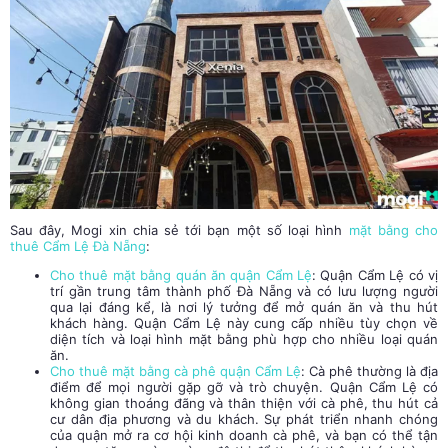
Sau đây, Mogi xin chia sẻ tới bạn một số loại hình
mặt bằng cho
thuê Cẩm Lệ Đà Nẵng
:
Cho thuê mặt bằng quán ăn quận Cẩm Lệ
: Quận Cẩm Lệ có vị
trí gần trung tâm thành phố Đà Nẵng và có lưu lượng người
qua lại đáng kể, là nơi lý tưởng để mở quán ăn và thu hút
khách hàng. Quận Cẩm Lệ này cung cấp nhiều tùy chọn về
diện tích và loại hình mặt bằng phù hợp cho nhiều loại quán
ăn.
Cho thuê mặt bằng cà phê quận Cẩm Lệ
: Cà phê thường là địa
điểm để mọi người gặp gỡ và trò chuyện. Quận Cẩm Lệ có
không gian thoáng đãng và thân thiện với cà phê, thu hút cả
cư dân địa phương và du khách. Sự phát triển nhanh chóng
của quận mở ra cơ hội kinh doanh cà phê, và bạn có thể tận