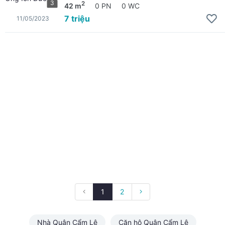
3
2
42 m
0 PN
0 WC
7 triệu
11/05/2023
1
2
Nhà Quận Cẩm Lệ
Căn hộ Quận Cẩm Lệ