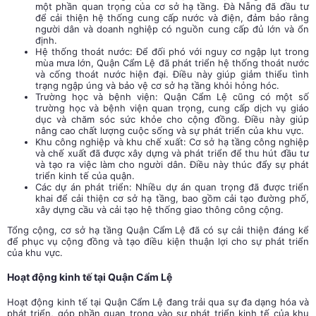
một phần quan trọng của cơ sở hạ tầng. Đà Nẵng đã đầu tư
để cải thiện hệ thống cung cấp nước và điện, đảm bảo rằng
người dân và doanh nghiệp có nguồn cung cấp đủ lớn và ổn
định.
Hệ thống thoát nước: Để đối phó với nguy cơ ngập lụt trong
mùa mưa lớn, Quận Cẩm Lệ đã phát triển hệ thống thoát nước
và cống thoát nước hiện đại. Điều này giúp giảm thiểu tình
trạng ngập úng và bảo vệ cơ sở hạ tầng khỏi hỏng hóc.
Trường học và bệnh viện: Quận Cẩm Lệ cũng có một số
trường học và bệnh viện quan trọng, cung cấp dịch vụ giáo
dục và chăm sóc sức khỏe cho cộng đồng. Điều này giúp
nâng cao chất lượng cuộc sống và sự phát triển của khu vực.
Khu công nghiệp và khu chế xuất: Cơ sở hạ tầng công nghiệp
và chế xuất đã được xây dựng và phát triển để thu hút đầu tư
và tạo ra việc làm cho người dân. Điều này thúc đẩy sự phát
triển kinh tế của quận.
Các dự án phát triển: Nhiều dự án quan trọng đã được triển
khai để cải thiện cơ sở hạ tầng, bao gồm cải tạo đường phố,
xây dựng cầu và cải tạo hệ thống giao thông công cộng.
Tổng cộng, cơ sở hạ tầng Quận Cẩm Lệ đã có sự cải thiện đáng kể
để phục vụ cộng đồng và tạo điều kiện thuận lợi cho sự phát triển
của khu vực.
Hoạt động kinh tế tại Quận Cẩm Lệ
Hoạt động kinh tế tại Quận Cẩm Lệ đang trải qua sự đa dạng hóa và
phát triển, góp phần quan trọng vào sự phát triển kinh tế của khu