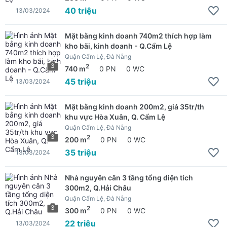
40 triệu
13/03/2024
Mặt bằng kinh doanh 740m2 thích hợp làm
kho bãi, kinh doanh - Q.Cẩm Lệ
Quận Cẩm Lệ, Đà Nẵng
3
2
740 m
0 PN
0 WC
45 triệu
13/03/2024
Mặt bằng kinh doanh 200m2, giá 35tr/th
khu vực Hòa Xuân, Q. Cẩm Lệ
Quận Cẩm Lệ, Đà Nẵng
3
2
200 m
0 PN
0 WC
35 triệu
13/03/2024
Nhà nguyên căn 3 tầng tổng diện tích
300m2, Q.Hải Châu
Quận Cẩm Lệ, Đà Nẵng
3
2
300 m
0 PN
0 WC
22 triệu
13/03/2024