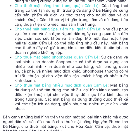
dụng sự tăng cường vùng đô thị để thu hút thêm khách hàng.
Cho thuê mặt bằng thời trang quận Cẩm Lệ
: Cửa hàng thời
trang có thể tận dụng thị trường đa dạng ở Đà Nẵng để cung
cấp sản phẩm và dịch vụ thời trang cho người dân và du
khách. Quận Cẩm Lệ có vị trí gần trung tâm và dễ dàng tiếp
cận, thuận tiện cho việc mua sắm thời trang.
Cho thuê mặt bằng Spa, tiệm nail quận Cẩm Lệ
: Nhu cầu phục
vụ sức khỏe và làm đẹp: Người dân ngày càng quan tâm đến
việc chăm sóc sức khỏe và làm đẹp. Mở một Spa hoặc tiệm
nail tại quận Cẩm Lệ có thể đáp ứng nhu cầu này. Mặt bằng
cho thuê ở đây có giá trung bình, tạo điều kiện thuận lợi cho
doanh nghiệp khởi nghiệp.
Cho thuê mặt bằng shophouse quận Cẩm Lệ
: Sự đa dạng về
loại hình kinh doanh: Shophouse có thể được sử dụng cho
nhiều loại hình kinh doanh như cửa hàng, văn phòng, quán
ăn, cà phê, và nhiều mục đích khác. Shophouse thường có vị
trí tốt, thuận lợi cho việc tiếp cận khách hàng và phát triển
kinh doanh.
Cho thuê mặt bằng nhiều mục đích quận Cẩm Lệ
: Mặt bằng
đa dụng có thể tận dụng cho nhiều loại hình kinh doanh, tạo
điều kiện thuận lợi cho việc thay đổi mục tiêu kinh doanh
trong tương lai. Các mặt bằng đa dụng thường được thiết kế
với các tiện ích đa dạng, giúp phục vụ nhiều mục đích khác
nhau.
Bên cạnh những loại hình trên thì còn một số loại hình khác mà được
người dân rất săn đó như là cho thuê mặt bằng Nguyễn Phước Lan
Đà Nẵng, cho thuê mặt bằng, kiot chợ Hòa Xuân Cẩm Lệ, thuê mặt
bằng khu vực Cẩm Lệ giá 4 triệu.