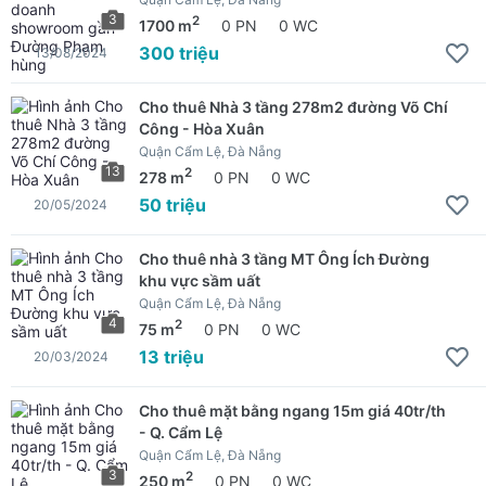
3
2
1700 m
0 PN
0 WC
300 triệu
13/08/2024
Cho thuê Nhà 3 tầng 278m2 đường Võ Chí
Công - Hòa Xuân
Quận Cẩm Lệ, Đà Nẵng
13
2
278 m
0 PN
0 WC
50 triệu
20/05/2024
Cho thuê nhà 3 tầng MT Ông Ích Đường
khu vực sầm uất
Quận Cẩm Lệ, Đà Nẵng
4
2
75 m
0 PN
0 WC
13 triệu
20/03/2024
Cho thuê mặt bằng ngang 15m giá 40tr/th
- Q. Cẩm Lệ
Quận Cẩm Lệ, Đà Nẵng
3
2
250 m
0 PN
0 WC