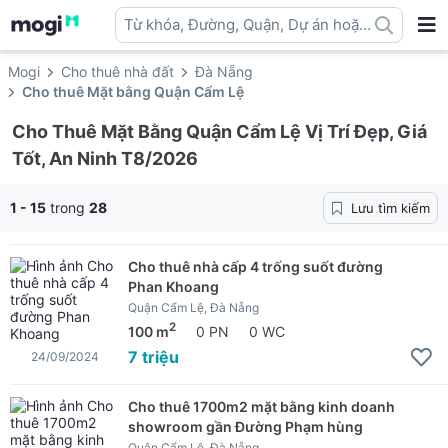
Từ khóa, Đường, Quận, Dự án hoặc
địa danh ...
Mogi
Cho thuê nhà đất
Đà Nẵng
Cho thuê Mặt bằng Quận Cẩm Lệ
Cho Thuê Mặt Bằng Quận Cẩm Lệ Vị Trí Đẹp, Giá
Tốt, An Ninh T8/2026
1 - 15
trong
28
Lưu tìm kiếm
Cho thuê nhà cấp 4 trống suốt đường
Phan Khoang
Quận Cẩm Lệ, Đà Nẵng
2
100 m
0 PN
0 WC
7 triệu
24/09/2024
Cho thuê 1700m2 mặt bằng kinh doanh
showroom gần Đường Phạm hùng
Quận Cẩm Lệ, Đà Nẵng