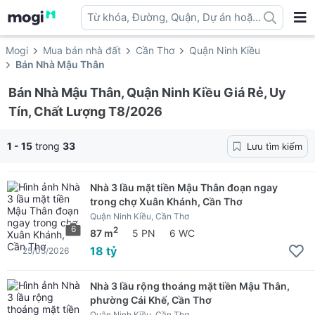
Từ khóa, Đường, Quận, Dự án hoặc
địa danh ...
Mogi
Mua bán nhà đất
Cần Thơ
Quận Ninh Kiều
Bán Nhà Mậu Thân
Bán Nhà Mậu Thân, Quận Ninh Kiều Giá Rẻ, Uy
Tín, Chất Lượng T8/2026
1 - 15
trong
33
Lưu tìm kiếm
Nhà 3 lầu mặt tiền Mậu Thân đoạn ngay
trong chợ Xuân Khánh, Cần Thơ
Quận Ninh Kiều, Cần Thơ
6
2
87 m
5 PN
6 WC
18 tỷ
25/05/2026
Nhà 3 lầu rộng thoáng mặt tiền Mậu Thân,
phường Cái Khế, Cần Thơ
Quận Ninh Kiều, Cần Thơ