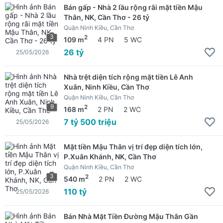
Bán gấp - Nhà 2 lầu rộng rãi mặt tiền Mậu
Thân, NK, Cần Thơ - 26 tỷ
Quận Ninh Kiều, Cần Thơ
3
2
109 m
4 PN
5 WC
26 tỷ
25/05/2026
Nhà trệt diện tích rộng mặt tiền Lê Anh
Xuân, Ninh Kiều, Cần Thơ
Quận Ninh Kiều, Cần Thơ
9
2
168 m
2 PN
2 WC
7 tỷ 500 triệu
25/05/2026
Mặt tiền Mậu Thân vị trí đẹp diện tích lớn,
P.Xuân Khánh, NK, Cần Thơ
Quận Ninh Kiều, Cần Thơ
3
2
540 m
2 PN
2 WC
110 tỷ
25/05/2026
Bán Nhà Mặt Tiền Đường Mậu Thân Gần