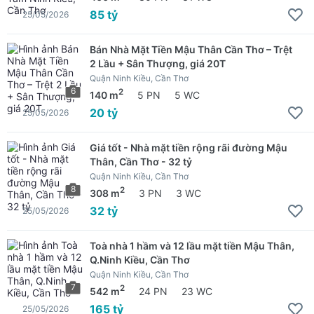
85 tỷ
25/05/2026
Bán Nhà Mặt Tiền Mậu Thân Cần Thơ – Trệt
2 Lầu + Sân Thượng, giá 20T
Quận Ninh Kiều, Cần Thơ
6
2
140 m
5 PN
5 WC
20 tỷ
25/05/2026
Giá tốt - Nhà mặt tiền rộng rãi đường Mậu
Thân, Cần Thơ - 32 tỷ
Quận Ninh Kiều, Cần Thơ
8
2
308 m
3 PN
3 WC
32 tỷ
25/05/2026
Toà nhà 1 hầm và 12 lầu mặt tiền Mậu Thân,
Q.Ninh Kiều, Cần Thơ
Quận Ninh Kiều, Cần Thơ
7
2
542 m
24 PN
23 WC
165 tỷ
25/05/2026