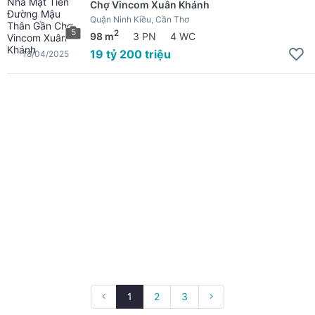
Chợ Vincom Xuân Khánh
Quận Ninh Kiều, Cần Thơ
5
2
98 m
3 PN
4 WC
19 tỷ 200 triệu
18/04/2025
1
2
3