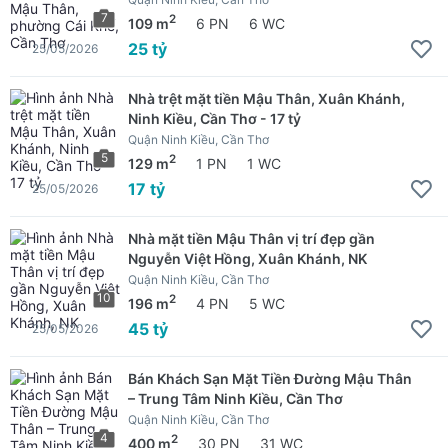
7
2
109 m
6 PN
6 WC
25 tỷ
25/05/2026
Nhà trệt mặt tiền Mậu Thân, Xuân Khánh,
Ninh Kiều, Cần Thơ - 17 tỷ
Quận Ninh Kiều, Cần Thơ
5
2
129 m
1 PN
1 WC
17 tỷ
25/05/2026
Nhà mặt tiền Mậu Thân vị trí đẹp gần
Nguyễn Việt Hồng, Xuân Khánh, NK
Quận Ninh Kiều, Cần Thơ
10
2
196 m
4 PN
5 WC
45 tỷ
25/05/2026
Bán Khách Sạn Mặt Tiền Đường Mậu Thân
– Trung Tâm Ninh Kiều, Cần Thơ
Quận Ninh Kiều, Cần Thơ
4
2
400 m
30 PN
31 WC