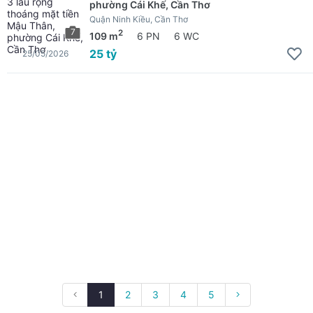
phường Cái Khế, Cần Thơ
Quận Ninh Kiều, Cần Thơ
7
2
109 m
6 PN
6 WC
25 tỷ
25/05/2026
1
2
3
4
5