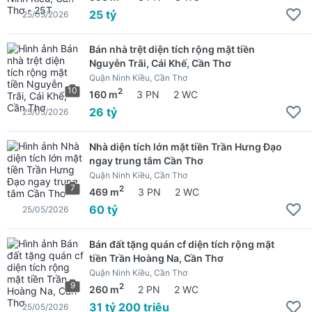
25 tỷ
25/05/2026
Bán nhà trệt diện tích rộng mặt tiền
Nguyễn Trãi, Cái Khế, Cần Thơ
Quận Ninh Kiều, Cần Thơ
10
2
160 m
3 PN
2 WC
26 tỷ
25/05/2026
Nhà diện tích lớn mặt tiền Trần Hưng Đạo
ngay trung tâm Cần Thơ
Quận Ninh Kiều, Cần Thơ
7
2
469 m
3 PN
2 WC
60 tỷ
25/05/2026
Bán đất tặng quán cf diện tích rộng mặt
tiền Trần Hoàng Na, Cần Thơ
Quận Ninh Kiều, Cần Thơ
9
2
260 m
2 PN
2 WC
31 tỷ 200 triệu
25/05/2026