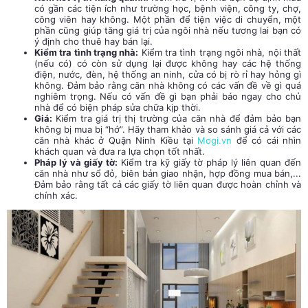
có gần các tiện ích như trường học, bệnh viện, công ty, chợ,
công viên hay không. Một phần để tiện việc di chuyển, một
phần cũng giúp tăng giá trị của ngôi nhà nếu tương lai bạn có
ý định cho thuê hay bán lại.
Kiểm tra tình trạng nhà:
Kiểm tra tình trạng ngôi nhà, nội thất
(nếu có) có còn sử dụng lại được không hay các hệ thống
điện, nước, đèn, hệ thống an ninh, cửa có bị rò rỉ hay hỏng gì
không. Đảm bảo rằng căn nhà không có các vấn đề về gì quá
nghiêm trọng. Nếu có vấn đề gì bạn phải báo ngay cho chủ
nhà để có biện pháp sửa chữa kịp thời.
Giá:
Kiểm tra giá trị thị trường của căn nhà để đảm bảo bạn
không bị mua bị “hớ”. Hãy tham khảo và so sánh giá cả với các
căn nhà khác ở Quận Ninh Kiều tại
Mogi.vn
để có cái nhìn
khách quan và đưa ra lựa chọn tốt nhất.
Pháp lý và giấy tờ:
Kiểm tra kỹ giấy tờ pháp lý liên quan đến
căn nhà như sổ đỏ, biên bản giao nhận, hợp đồng mua bán,...
Đảm bảo rằng tất cả các giấy tờ liên quan được hoàn chỉnh và
chính xác.