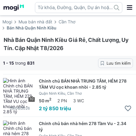
Từ khóa, Đường, Quận, Dự án hoặc
địa danh ...
Mogi
Mua bán nhà đất
Cần Thơ
Bán Nhà Quận Ninh Kiều
Nhà Bán Quận Ninh Kiều Giá Rẻ, Chất Lượng, Uy
Tín. Cập Nhật T8/2026
1 - 15
trong
831
Lưu tìm kiếm
Chính chủ BÁN NHÀ TRUNG TÂM, HẺM 278
TẦM VU cọc khoan nhồi - 2.85 tỷ
Quận Ninh Kiều, Cần Thơ
10
2
50 m
2 PN
3 WC
2 tỷ 850 triệu
29/06/2026
Chính chủ bán nhà hẻm 278 Tầm Vu - 2.34
tỷ
Quận Ninh Kiều, Cần Thơ