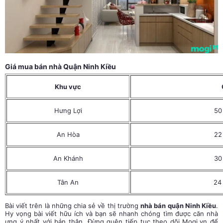
Giá mua bán nhà Quận Ninh Kiều
Khu vực
Hưng Lợi
50
An Hòa
22
An Khánh
30
Tân An
24
Bài viết trên là những chia sẻ về thị trường
nhà bán quận Ninh Kiều
.
Hy vọng bài viết hữu ích và bạn sẽ nhanh chóng tìm được căn nhà
ưng ý nhất với bản thân. Đừng quên tiếp tục theo dõi
Mogi.vn
để