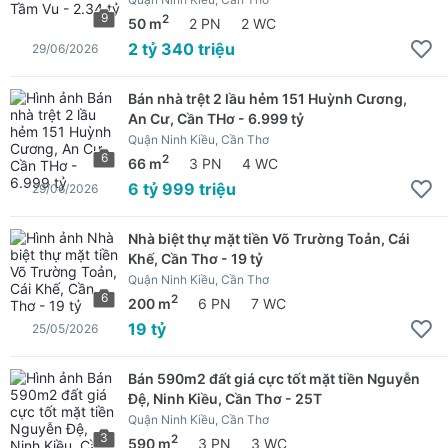
9
2
50 m
2 PN
2 WC
2 tỷ 340 triệu
29/06/2026
Bán nhà trệt 2 lầu hẻm 151 Huỳnh Cương,
An Cư, Cần THơ - 6.999 tỷ
Quận Ninh Kiều, Cần Thơ
6
2
66 m
3 PN
4 WC
6 tỷ 999 triệu
29/06/2026
Nhà biệt thự mặt tiền Võ Trường Toản, Cái
Khế, Cần Thơ - 19 tỷ
Quận Ninh Kiều, Cần Thơ
6
2
200 m
6 PN
7 WC
19 tỷ
25/05/2026
Bán 590m2 đất giá cực tốt mặt tiền Nguyễn
Đệ, Ninh Kiều, Cần Thơ - 25T
Quận Ninh Kiều, Cần Thơ
3
2
590 m
3 PN
3 WC