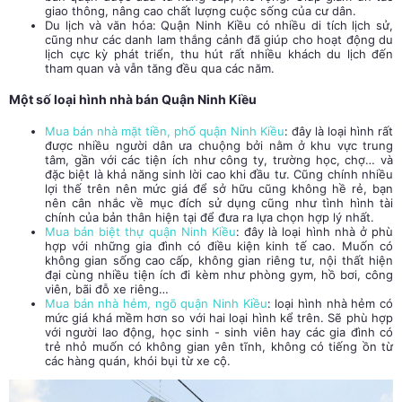
giao thông, nâng cao chất lượng cuộc sống của cư dân.
Du lịch và văn hóa: Quận Ninh Kiều có nhiều di tích lịch sử,
cũng như các danh lam thắng cảnh đã giúp cho hoạt động du
lịch cực kỳ phát triển, thu hút rất nhiều khách du lịch đến
tham quan và vẫn tăng đều qua các năm.
Một số loại hình nhà bán Quận Ninh Kiều
Mua bán nhà mặt tiền, phố quận Ninh Kiều
: đây là loại hình rất
được nhiều người dân ưa chuộng bởi nằm ở khu vực trung
tâm, gần với các tiện ích như công ty, trường học, chợ… và
đặc biệt là khả năng sinh lời cao khi đầu tư. Cũng chính nhiều
lợi thế trên nên mức giá để sở hữu cũng không hề rẻ, bạn
nên cân nhắc về mục đích sử dụng cũng như tình hình tài
chính của bản thân hiện tại để đưa ra lựa chọn hợp lý nhất.
Mua bán biệt thự quận Ninh Kiều
: đây là loại hình nhà ở phù
hợp với những gia đình có điều kiện kinh tế cao. Muốn có
không gian sống cao cấp, không gian riêng tư, nội thất hiện
đại cùng nhiều tiện ích đi kèm như phòng gym, hồ bơi, công
viên, bãi đỗ xe riêng…
Mua bán nhà hẻm, ngõ quận Ninh Kiều
: loại hình nhà hẻm có
mức giá khá mềm hơn so với hai loại hình kể trên. Sẽ phù hợp
với người lao động, học sinh - sinh viên hay các gia đình có
trẻ nhỏ muốn có không gian yên tĩnh, không có tiếng ồn từ
các hàng quán, khói bụi từ xe cộ.