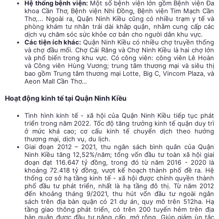
Hệ thống bệnh viện:
Một số bệnh viện lớn gồm Bệnh viện Đa
khoa Cần Thơ, Bệnh viện Nhi Đồng, Bệnh viện Tim Mạch Cần
Thơ,... Ngoài ra, Quận Ninh Kiều cũng có nhiều trạm y tế và
phòng khám tư nhân trải dài khắp quận, nhằm cung cấp các
dịch vụ chăm sóc sức khỏe cơ bản cho người dân khu vực.
Các tiện ích khác:
Quận Ninh Kiều có nhiều chợ truyền thống
và chợ đầu mối. Chợ Cái Răng và Chợ Ninh Kiều là hai chợ lớn
và phổ biến trong khu vực. Có công viên: công viên Lê Hoàn
và Công viên Hùng Vương; trung tâm thương mại và siêu thị
bao gồm Trung tâm thương mại Lotte, Big C, Vincom Plaza, và
Aeon Mall Cần Thơ…
Hoạt động kinh tế tại Quận Ninh Kiều
Tình hình kinh tế - xã hội của Quận Ninh Kiều tiếp tục phát
triển trong năm 2022. Tốc độ tăng trưởng kinh tế quận duy trì
ở mức khá cao; cơ cấu kinh tế chuyển dịch theo hướng
thương mại, dịch vụ, du lịch.
Giai đoạn 2012 – 2021, thu ngân sách bình quân của Quận
Ninh Kiều tăng 12,52%/năm; tổng vốn đầu tư toàn xã hội giai
đoạn đạt 116.647 tỷ đồng, trong đó từ năm 2016 - 2020 là
khoảng 72.418 tỷ đồng, vượt kế hoạch thành phố đề ra. Hệ
thống cơ sở hạ tầng kinh tế - xã hội được chính quyền thành
phố đầu tư phát triển, nhất là hạ tầng đô thị. Từ năm 2012
đến khoảng tháng 9/2021, thu hút vốn đầu tư ngoài ngân
sách trên địa bàn quận có 21 dự án, quy mô trên 512ha. Hạ
tầng giao thông phát triển, có trên 200 tuyến hẻm trên địa
bàn quận được đầu tư nâng cấp, mở rộng. Giúp giảm ùn tắc