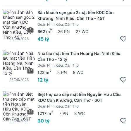
Bán khách sạn góc 2 mặt tiền KDC Cồn
Khương, Ninh Kiều, Cần Thơ - 45T
Quận Ninh Kiều, Cần Thơ
5
2
662 m
26 PN
27 WC
45 tỷ
25/05/2026
Nhà lầu mặt tiền Trần Hoàng Na, Ninh Kiều,
Cần Thơ - 12 tỷ
Quận Ninh Kiều, Cần Thơ
15
2
122 m
5 PN
5 WC
12 tỷ
25/05/2026
Biệt thự cao cấp mặt tiền Nguyễn Hữu Cầu
KDC Cồn Khương, Cần Thơ - 60T
Quận Ninh Kiều, Cần Thơ
15
2
1217 m
7 PN
8 WC
60 tỷ
25/05/2026