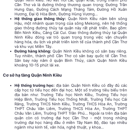
Quận Ninh Kiều. Nó kết nối các quận khác trong thành phố
Cần Thơ và là đường thông thương quan trọng; Đường Trần
Hưng Đạo, Đường Cách Mạng Tháng Tám, Đường Hồ Xuân
Hương, Đại lộ Hòa Bình, Đường Hùng Vương…
Hệ thống giao thông thủy:
Quận Ninh Kiều nằm bên sông
Hậu, một nhánh quan trọng của sông Mekong, nên hệ thống
giao thông đường thủy tại quận này rất phát triển. Bao gồm:
Bến Ninh Kiều, Cảng Cái Cui. Giao thông đường thủy tại Quận
Ninh Kiều đóng vai trò quan trọng trong việc vận chuyển
hàng hóa, du lịch và phát triển kinh tế của thành phố Cần Thơ
và khu vực Miền Tây.
Đường hàng không:
Quận Ninh Kiều không có sân bay riêng.
Tuy nhiên, thành phố Cần Thơ có sân bay quốc tế Cần Thơ.
Sân bay này nằm ở quận Bình Thủy, cách Quận Ninh Kiều
khoảng 10-15 phút lái xe.
Cơ sở hạ tầng Quận Ninh Kiều
Hệ thống trường học:
địa bàn Quận Ninh Kiều có đầy đủ các
cấp học từ tiểu học đến đại học. Một số trường tiêu biểu trên
địa bàn như: Trường Tiểu học Ninh Kiều, Trường Tiểu học
Hiệp Bình, Trường Tiểu học Thống Nhất, Trường Tiểu học Cái
Răng, Trường THCS Ninh Kiều, Trường THCS Hòa An, Trường
THPT Châu Văn Liêm, Trường THCS Hòa An, Trường THPT
Châu Văn Liêm, Trường THPT Trần Phú… Ngoài ra trên địa bàn
quận còn có trường đại học Cần Thơ - một trong những
trường đại học hàng đầu ở miền Tây Nam Bộ, đào tạo nhiều
ngành như kinh tế, văn hóa, nghệ thuật, y khoa…