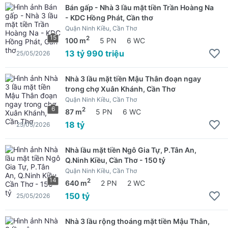
Bán gấp - Nhà 3 lầu mặt tiền Trần Hoàng Na
- KDC Hồng Phát, Cần thơ
Quận Ninh Kiều, Cần Thơ
15
2
100 m
5 PN
6 WC
13 tỷ 990 triệu
25/05/2026
Nhà 3 lầu mặt tiền Mậu Thân đoạn ngay
trong chợ Xuân Khánh, Cần Thơ
Quận Ninh Kiều, Cần Thơ
6
2
87 m
5 PN
6 WC
18 tỷ
25/05/2026
Nhà lầu mặt tiền Ngô Gia Tự, P.Tân An,
Q.Ninh Kiều, Cần Thơ - 150 tỷ
Quận Ninh Kiều, Cần Thơ
14
2
640 m
2 PN
2 WC
150 tỷ
25/05/2026
Nhà 3 lầu rộng thoáng mặt tiền Mậu Thân,