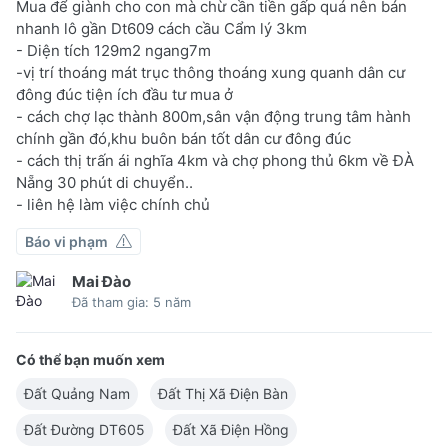
Mua để giành cho con mà chừ cần tiền gấp quá nên bán
nhanh lô gần Dt609 cách cầu Cẩm lý 3km
- Diện tích 129m2 ngang7m
-vị trí thoáng mát trục thông thoáng xung quanh dân cư
đông đúc tiện ích đầu tư mua ở
- cách chợ lạc thành 800m,sân vận động trung tâm hành
chính gần đó,khu buôn bán tốt dân cư đông đúc
- cách thị trấn ái nghĩa 4km và chợ phong thủ 6km về ĐÀ
Nẵng 30 phút di chuyển..
- liên hệ làm việc chính chủ
Báo vi phạm
Mai Đào
Đã tham gia: 5 năm
Có thể bạn muốn xem
Đất Quảng Nam
Đất Thị Xã Điện Bàn
Đất Đường DT605
Đất Xã Điện Hồng