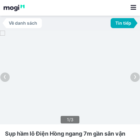
Về danh sách
Tin tiếp
‹
›
1/3
Sụp hầm lô Điện Hồng ngang 7m gần sân vận