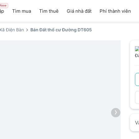
New
ập
Tìm mua
Tìm thuê
Giá nhà đất
Phí thành viên
 Xã Điện Bàn
Bán Đất thổ cư Đường DT605
›
V