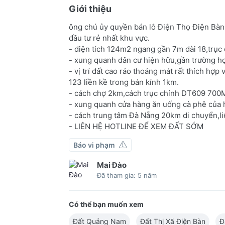
Giới thiệu
ông chú ủy quyền bán lô Điện Thọ Điện Bàn Q
đầu tư rẻ nhất khu vực.
- diện tích 124m2 ngang gần 7m dài 18,trục
- xung quanh dân cư hiện hữu,gần trường h
- vị trí đất cao ráo thoáng mát rất thích hợ
123 liền kề trong bán kính 1km.
- cách chợ 2km,cách trục chính DT609 700
- xung quanh cửa hàng ăn uống cà phê của hà
- cách trung tâm Đà Nẵng 20km di chuyển,li
- LIÊN HỆ HOTLINE ĐỂ XEM ĐẤT SỚM
Báo vi phạm
Mai Đào
Đã tham gia: 5 năm
Có thể bạn muốn xem
Đất Quảng Nam
Đất Thị Xã Điện Bàn
Đ