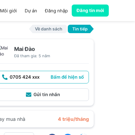
Đăng tin mới
Môi giới
Dự án
Đăng nhập
Về danh sách
Tin tiếp
Mai Đào
Đã tham gia: 5 năm
0705 424 xxx
Bấm để hiện số
Gửi tin nhắn
ay mua nhà
4 triệu/tháng