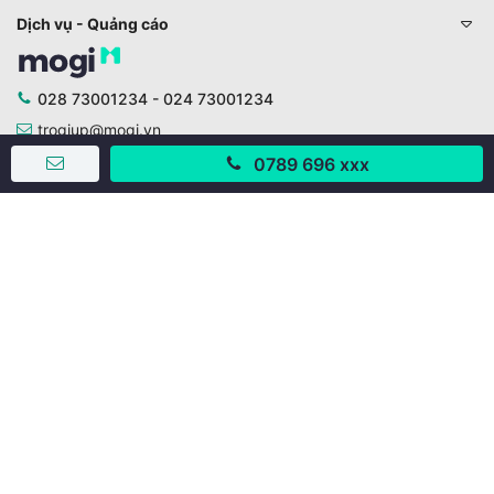
Dịch vụ - Quảng cáo
028 73001234 - 024 73001234
trogiup@mogi.vn
0789 696 xxx
CÔNG TY CỔ PHẦN ĐỊNH ANH
Chịu trách nhiệm chính: Ông Phạm Chu Hi
Giấy phép số: 429/GP-BTTTT do Bộ TTTT cấp ngày
11/10/2019
Trụ sở chính:
Số 28 - 30 Đường số 2, Khu phố Hưng Gia 5, Phường Tân
Hưng, Thành phố Hồ Chí Minh, Việt Nam
Văn phòng giao dịch:
67/3 Lý Long Tường, Khu phố Nam Quang 2, Phường Tân
Hưng, Thành phố Hồ Chí Minh
38 Cửa Đông, Phường Hoàn Kiếm, Thành phố Hà Nội