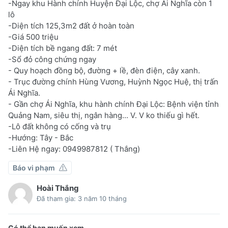
-Ngay khu Hành chính Huyện Đại Lộc, chợ Ái Nghĩa còn 1
lô
-Diện tích 125,3m2 đất ở hoàn toàn
-Giá 500 triệu
-Diện tích bề ngang đất: 7 mét
-Sổ đỏ công chứng ngay
- Quy hoạch đồng bộ, đường + lề, đèn điện, cây xanh.
- Trục đường chính Hùng Vương, Huỳnh Ngọc Huệ, thị trấn
Ái Nghĩa.
- Gần chợ Ái Nghĩa, khu hành chính Đại Lộc: Bệnh viện tỉnh
Quảng Nam, siêu thị, ngân hàng... V. V ko thiếu gì hết.
-Lô đất không có cống và trụ
-Hướng: Tây - Bắc
-Liên Hệ ngay: 0949987812 ( Thắng)
Báo vi phạm
Hoài Thắng
Đã tham gia: 3 năm 10 tháng
Có thể bạn muốn xem