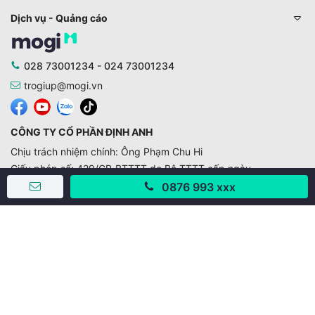
Dịch vụ - Quảng cáo
028 73001234 - 024 73001234
trogiup@mogi.vn
CÔNG TY CỔ PHẦN ĐỊNH ANH
Chịu trách nhiệm chính: Ông Phạm Chu Hi
Giấy phép số: 429/GP-BTTTT do Bộ TTTT cấp ngày
11/10/2019
0876 993 xxx
Trụ sở chính:
Số 28 - 30 Đường số 2, Khu phố Hưng Gia 5, Phường Tân
Hưng, Thành phố Hồ Chí Minh, Việt Nam
Văn phòng giao dịch:
67/3 Lý Long Tường, Khu phố Nam Quang 2, Phường Tân
Hưng, Thành phố Hồ Chí Minh
38 Cửa Đông, Phường Hoàn Kiếm, Thành phố Hà Nội