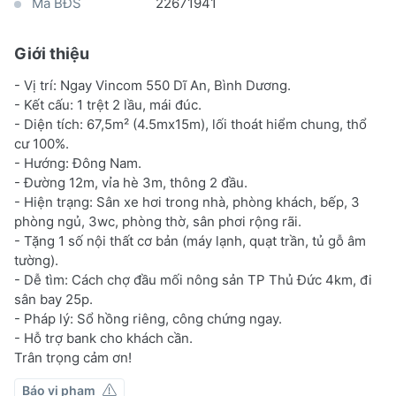
Mã BĐS
22671941
Giới thiệu
- Vị trí: Ngay Vincom 550 Dĩ An, Bình Dương.
- Kết cấu: 1 trệt 2 lầu, mái đúc.
- Diện tích: 67,5m² (4.5mx15m), lối thoát hiểm chung, thổ
cư 100%.
- Hướng: Đông Nam.
- Đường 12m, vỉa hè 3m, thông 2 đầu.
- Hiện trạng: Sân xe hơi trong nhà, phòng khách, bếp, 3
phòng ngủ, 3wc, phòng thờ, sân phơi rộng rãi.
- Tặng 1 số nội thất cơ bản (máy lạnh, quạt trần, tủ gỗ âm
tường).
- Dễ tìm: Cách chợ đầu mối nông sản TP Thủ Đức 4km, đi
sân bay 25p.
- Pháp lý: Sổ hồng riêng, công chứng ngay.
- Hỗ trợ bank cho khách cần.
Trân trọng cảm ơn!
Báo vi phạm