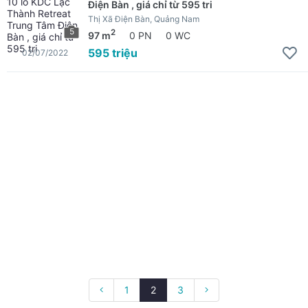
Điện Bàn , giá chỉ từ 595 tri
Thị Xã Điện Bàn, Quảng Nam
5
2
97 m
0 PN
0 WC
595 triệu
02/07/2022
1
2
3