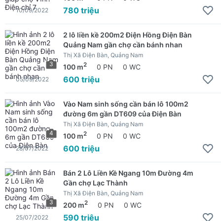
780 triệu
10/09/2022
2 lô liền kề 200m2 Điện Hồng Điện Bàn
Quảng Nam gần chợ cần bánh nhan
Thị Xã Điện Bàn, Quảng Nam
3
2
100 m
0 PN
0 WC
600 triệu
05/09/2022
Vào Nam sinh sống cần bán lô 100m2
đường 6m gần DT609 của Điện Bàn
Thị Xã Điện Bàn, Quảng Nam
4
2
100 m
0 PN
0 WC
600 triệu
28/07/2022
Bán 2 Lô Liền Kề Ngang 10m Đường 4m
Gần chợ Lạc Thành
Thị Xã Điện Bàn, Quảng Nam
3
2
200 m
0 PN
0 WC
590 triệu
25/07/2022