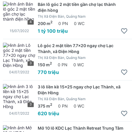
Bán lô góc 2 mặt tiền gần chợ lạc thành
điện hồng
Thị Xã Điện Bàn, Quảng Nam
4
2
200 m
0 PN
0 WC
1 tỷ 100 triệu
15/07/2022
Lô góc 2 mặt tiền 7.7x20 ngay chợ Lạc
Thành, xã Điện Hồng
Thị Xã Điện Bàn, Quảng Nam
3
2
150 m
0 PN
0 WC
770 triệu
04/07/2022
3 lô liền kề 15x25 ngay chợ Lạc Thành, xã
Điện Hồng
Thị Xã Điện Bàn, Quảng Nam
3
2
375 m
0 PN
0 WC
620 triệu
04/07/2022
Mở 10 lô KDC Lạc Thành Retreat Trung Tâm