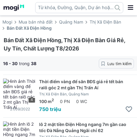
Từ khóa, Đường, Quận, Dự án hoặc
địa danh ...
Mogi
Mua bán nhà đất
Quảng Nam
Thị Xã Điện Bàn
Bán Đất Xã Điện Hồng
Bán Đất Xã Điện Hồng, Thị Xã Điện Bàn Giá Rẻ,
Uy Tín, Chất Lượng T8/2026
16 - 30
trong
38
Lưu tìm kiếm
Thời điểm vàng để săn BĐS giá rẻ tết bán
ralô góc 2 mt gần Thị Trấn Aí
Thị Xã Điện Bàn, Quảng Nam
4
2
100 m
0 PN
0 WC
750 triệu
21/09/2022
lô 2 mặt tiền Điện Hồng ngang 7m gần cao
tốc Đà Nẵng Quảng Ngãi chỉ 62
Thị Xã Điện Bàn, Quảng Nam