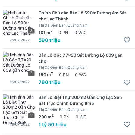
Chính Chủ cần Bán Lô 590tr Đường 4m Sát
chợ Lạc Thành
Thị Xã Điện Bàn, Quảng Nam
3
2
101 m
0 PN
0 WC
590 triệu
25/07/2022
Bán Lô Góc 7,7x20 Sát Đường Lộ 609 gần
chợ
Thị Xã Điện Bàn, Quảng Nam
3
2
150 m
0 PN
0 WC
760 triệu
25/07/2022
Bán Lô Biệt Thự 200m2 Gần Chợ Lạc Sơn
Sát Trục Chính Đường 8m5
Thị Xã Điện Bàn, Quảng Nam
3
2
200 m
0 PN
0 WC
1 tỷ 50 triệu
18/07/2022