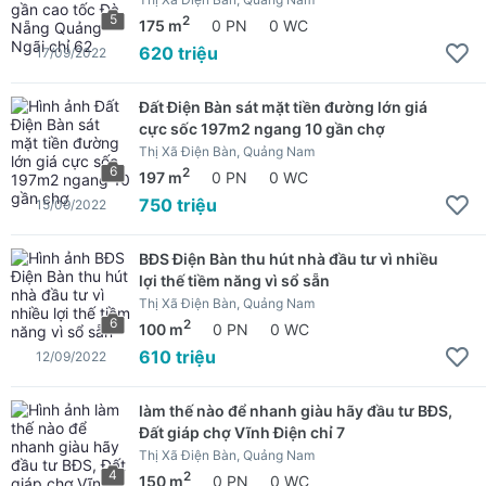
5
2
175 m
0 PN
0 WC
620 triệu
17/09/2022
Đất Điện Bàn sát mặt tiền đường lớn giá
cực sốc 197m2 ngang 10 gần chợ
Thị Xã Điện Bàn, Quảng Nam
6
2
197 m
0 PN
0 WC
750 triệu
15/09/2022
BĐS Điện Bàn thu hút nhà đầu tư vì nhiều
lợi thế tiềm năng vì sổ sẵn
Thị Xã Điện Bàn, Quảng Nam
6
2
100 m
0 PN
0 WC
610 triệu
12/09/2022
làm thế nào để nhanh giàu hãy đầu tư BĐS,
Đất giáp chợ Vĩnh Điện chỉ 7
Thị Xã Điện Bàn, Quảng Nam
4
2
150 m
0 PN
0 WC