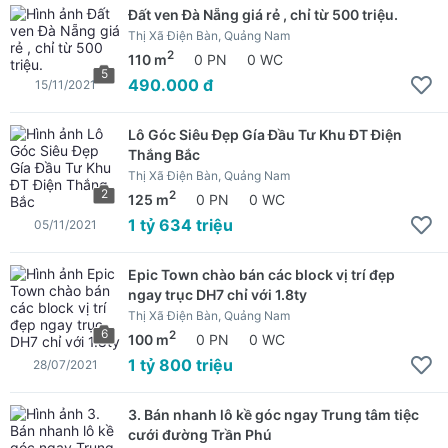
Đất ven Đà Nẵng giá rẻ , chỉ từ 500 triệu.
Thị Xã Điện Bàn, Quảng Nam
2
110 m
0 PN
0 WC
5
490.000 đ
15/11/2021
Lô Góc Siêu Đẹp Gía Đầu Tư Khu ĐT Điện
Thắng Bắc
Thị Xã Điện Bàn, Quảng Nam
2
2
125 m
0 PN
0 WC
1 tỷ 634 triệu
05/11/2021
Epic Town chào bán các block vị trí đẹp
ngay trục DH7 chỉ với 1.8ty
Thị Xã Điện Bàn, Quảng Nam
6
2
100 m
0 PN
0 WC
1 tỷ 800 triệu
28/07/2021
3. Bán nhanh lô kề góc ngay Trung tâm tiệc
cưới đường Trần Phú