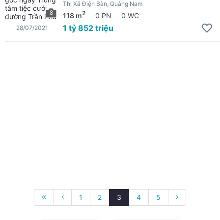
Thị Xã Điện Bàn, Quảng Nam
8
2
118 m
0 PN
0 WC
1 tỷ 852 triệu
28/07/2021
1
2
3
4
5