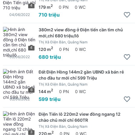
4
2
179 m
0 PN
0 WC
710 triệu
04/06/2022
380m2 view đồng ở Điện tiến cần tìm chủ
mới,chỉ 680 triệu/lô
Thị Xã Điện Bàn, Quảng Nam
4
2
120 m
0 PN
0 WC
680 triệu
03/06/2022
Đất Điện Hồng 144m2 gần UBND xã bán rẻ
cho đầu tư mới chỉ 599 Triệu
Thị Xã Điện Bàn, Quảng Nam
6
2
144 m
0 PN
0 WC
599 triệu
02/06/2022
Điện Tiến lô 220m2 view đồng ngang 12
chào chủ mới chỉ 660TR
Thị Xã Điện Bàn, Quảng Nam
3
2
220 m
0 PN
0 WC