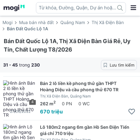
Từ khóa, Đường, Quận, Dự án hoặc
địa danh ...
Mogi
Mua bán nhà đất
Quảng Nam
Thị Xã Điện Bàn
Bán Đất Quốc Lộ 1A
Bán Đất Quốc Lộ 1A, Thị Xã Điện Bàn Giá Rẻ, Uy
Tín, Chất Lượng T8/2026
31 - 45
trong
230
Lưu tìm kiếm
Bán 2 lô liền kề phong thử gần THPT
Hoàng Diệu và cầu phong thử 670 TR
Thị Xã Điện Bàn, Quảng Nam
4
2
262 m
0 PN
0 WC
670 triệu
27/06/2022
Lô 180m2 ngang 6m gần Hồ Sen Điện Tiến
giá chỉ 710 triệu
Thị Xã Điện Bàn, Quảng Nam