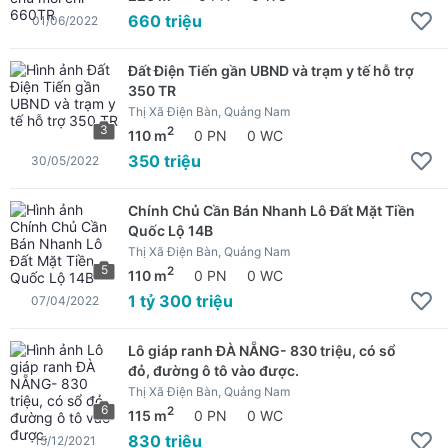
660 triệu
01/06/2022
Đất Điện Tiến gần UBND và trạm y tế hỗ trợ
350 TR
Thị Xã Điện Bàn, Quảng Nam
3
2
110 m
0 PN
0 WC
350 triệu
30/05/2022
Chính Chủ Cần Bán Nhanh Lô Đất Mặt Tiền
Quốc Lộ 14B
Thị Xã Điện Bàn, Quảng Nam
5
2
110 m
0 PN
0 WC
1 tỷ 300 triệu
07/04/2022
Lô giáp ranh ĐÀ NẴNG- 830 triệu, có sổ
đỏ, đường ô tô vào được.
Thị Xã Điện Bàn, Quảng Nam
6
2
115 m
0 PN
0 WC
830 triệu
15/12/2021