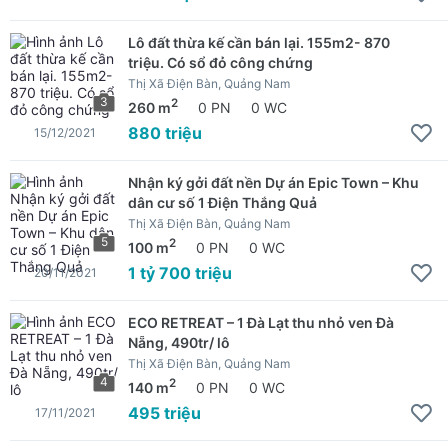
Lô đất thừa kế cần bán lại. 155m2- 870
triệu. Có sổ đỏ công chứng
Thị Xã Điện Bàn, Quảng Nam
3
2
260 m
0 PN
0 WC
880 triệu
15/12/2021
Nhận ký gởi đất nền Dự án Epic Town – Khu
dân cư số 1 Điện Thắng Quả
Thị Xã Điện Bàn, Quảng Nam
5
2
100 m
0 PN
0 WC
1 tỷ 700 triệu
20/11/2021
ECO RETREAT – 1 Đà Lạt thu nhỏ ven Đà
Nẵng, 490tr/ lô
Thị Xã Điện Bàn, Quảng Nam
4
2
140 m
0 PN
0 WC
495 triệu
17/11/2021