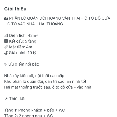
Giới thiệu
🏡 PHÂN LÔ QUÂN ĐỘI HOÀNG VĂN THÁI – Ô TÔ ĐỖ CỬA
– Ô TÔ VÀO NHÀ – HAI THOÁNG
📐 Diện tích: 42m²
🏢 Kết cấu: 5 tầng
📏 Mặt tiền: 4m
💰 Giá nhỉnh 10 tỷ
✨ Ưu điểm nổi bật:
Nhà xây kiên cố, nội thất cao cấp
Khu phân lô quân đội, dân trí cao, an ninh tốt
Hai mặt thoáng trước sau, ô tô đỗ cửa – vào nhà
📌 Thiết kế:
Tầng 1: Phòng khách + bếp + WC
Tầng 2: 2 phòng ngủ + WC