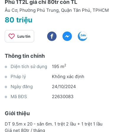
Phú 1T2L giá chỉ 80tr còn TL
Âu Cơ, Phường Phú Trung, Quận Tân Phú, TPHCM
80 triệu
Lưu tin
Thông tin chính
2
Diện tích sử dụng
195 m
Pháp lý
Không xác định
Ngày đăng
24/10/2024
Mã BĐS
22630083
Giới thiệu
DT 9.5m x 20 - sân 6m. 1 trệt 2 lầu + 1 trệt 1 lầu
Giá net 80tr / tháng