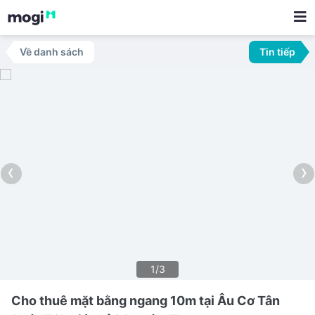
Về danh sách
Tin tiếp
‹
›
1/3
Cho thuê mặt bằng ngang 10m tại Âu Cơ Tân