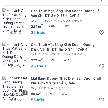
Cho Thuê Mặt Bằng Kinh Doanh Đường Lê
Văn Chí, DT: 8m X 28m, CẤP 4
Quận Thủ Đức (TP. Thủ Đức), TPHCM
2
224 m
0 PN
0 WC
25 triệu
Hôm nay
Cho Thuê Mặt Bằng Kinh Doanh Đường
Đặng Văn Bi, DT : 8m X 34m, CẤP 4
Quận Thủ Đức (TP. Thủ Đức), TPHCM
2
272 m
0 PN
0 WC
45 triệu
Hôm nay
Mặt Bằng Đường Thảo Điền Sân Vườn Chill
Phù Hợp Mở Quán Ăn, Cafe
Quận 2 (TP. Thủ Đức), TPHCM
4
2
80 m
0 PN
0 WC
55 triệu
Hôm nay