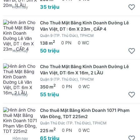
35 triệu
Hôm nay
Cho Thuê Mặt Bằng Kinh Doanh Đường Lê
Văn Việt, DT : 6m X 23m , CẤP 4
Quận 9 (TP. Thủ Đức), TPHCM
2
138 m
0 PN
0 WC
50 triệu
Hôm nay
Cho Thuê Mặt Bằng Kinh Doanh Đường Lê
Văn Việt, DT: 6m X 16m, 2 LẦU
Quận 9 (TP. Thủ Đức), TPHCM
2
350 m
0 PN
0 WC
55 triệu
Hôm nay
Cho thuê Mặt Bằng Kinh Doanh 1071 Phạm
Văn Đồng, TDT 225m2
Quận Thủ Đức (TP. Thủ Đức), TPHCM
2
225 m
0 PN
0 WC
65 triệu
Hôm nay