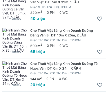
Văn Việt, DT : 5m X 32m, 1 LẦU
Quận 9 (TP. Thủ Đức), TPHCM
2
320 m
0 PN
0 WC
40 triệu
Hôm nay
Cho Thuê Mặt Bằng Kinh Doanh Đường
Đặng Văn Bi, DT: 10m X 25m, 2 LẦU
Quận Thủ Đức (TP. Thủ Đức), TPHCM
2
500 m
0 PN
0 WC
65 triệu
Hôm nay
Cho Thuê Mặt Bằng Kinh Doanh Đường Tô
Ngọc Vân, DT: 6m X 24m, CẤP 4
Quận Thủ Đức (TP. Thủ Đức), TPHCM
2
144 m
0 PN
0 WC
26 triệu
Hôm nay