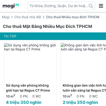
Từ khóa, Đường, Quận, Dự án hoặc
địa danh ...
Mogi
Cho thuê nhà đất
Cho thuê Nhiều mục đích TPHCM
Cho thuê Mặt Bằng Nhiều Mục Đích TPHCM
Tin TOP
Sử dụng văn phòng không
Không gian làm việc linh h
giới hạn tại Regus CT Prime
luôn sẵn sàng tại Regus C
Prime
2
2
10 m
0 PN
0 WC
10 m
0 PN
0 WC
4 triệu 350 nghìn
2 triệu 350 nghìn