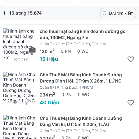
1 - 15
trong
15.674
Lưu tìm kiếm
cho thuê mặt bằng kinh doanh đường gò
dưa, 130M2, Ngang 7m.
Quận Thủ Đức (TP. Thủ Đức), TPHCM
2
2
130 m
0 PN
0 WC
15 triệu
Hôm nay
Cho Thuê Mặt Bằng Kinh Doanh Đường
Dương Đình Hội, DT:9m X 26m, 1 LỬNG
Quận 9 (TP. Thủ Đức), TPHCM
2
234 m
0 PN
0 WC
40 triệu
Hôm nay
Cho Thuê Mặt Bằng Kinh Doanh Đường
Đặng Văn Bi, DT: 5m X 20m, 1LẦU
Quận Thủ Đức (TP. Thủ Đức), TPHCM
2
200 m
0 PN
0 WC