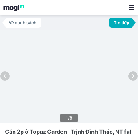
Về danh sách
Tin tiếp
‹
›
1/8
Căn 2p ở Topaz Garden- Trịnh Đình Thảo, NT full