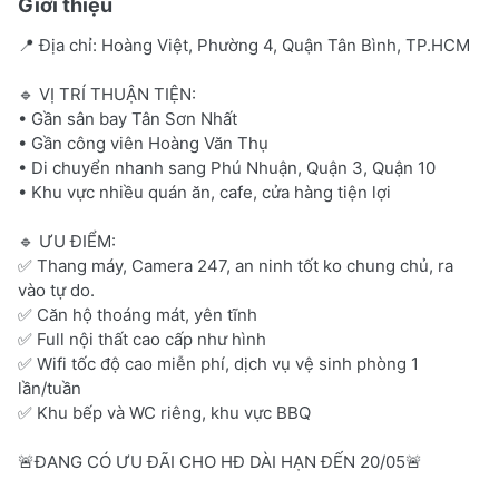
Giới thiệu
📍 Địa chỉ: Hoàng Việt, Phường 4, Quận Tân Bình, TP.HCM
🔹 VỊ TRÍ THUẬN TIỆN:
• Gần sân bay Tân Sơn Nhất
• Gần công viên Hoàng Văn Thụ
• Di chuyển nhanh sang Phú Nhuận, Quận 3, Quận 10
• Khu vực nhiều quán ăn, cafe, cửa hàng tiện lợi
🔹 ƯU ĐIỂM:
✅ Thang máy, Camera 247, an ninh tốt ko chung chủ, ra
vào tự do.
✅ Căn hộ thoáng mát, yên tĩnh
✅ Full nội thất cao cấp như hình
✅ Wifi tốc độ cao miễn phí, dịch vụ vệ sinh phòng 1
lần/tuần
✅ Khu bếp và WC riêng, khu vực BBQ
🚨ĐANG CÓ ƯU ĐÃI CHO HĐ DÀI HẠN ĐẾN 20/05🚨