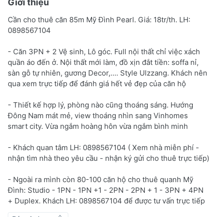
Giới thiệu
Cần cho thuê căn 85m Mỹ Đình Pearl. Giá: 18tr/th. LH:
0898567104
- Căn 3PN + 2 Vệ sinh, Lô góc. Full nội thất chỉ việc xách
quần áo đến ở. Nội thất mới làm, đồ xịn đắt tiền: soffa nỉ,
sàn gỗ tự nhiên, gương Decor,.... Style Ulzzang. Khách nên
qua xem trực tiếp để đánh giá hết vẻ đẹp của căn hộ
- Thiết kế hợp lý, phòng nào cũng thoáng sáng. Hướng
Đông Nam mát mẻ, view thoáng nhìn sang Vinhomes
smart city. Vừa ngắm hoàng hôn vừa ngắm bình minh
- Khách quan tâm LH: 0898567104 ( Xem nhà miễn phí -
nhận tìm nhà theo yêu cầu - nhận ký gửi cho thuê trực tiếp)
- Ngoài ra mình còn 80-100 căn hộ cho thuê quanh Mỹ
Đình: Studio - 1PN - 1PN +1 - 2PN - 2PN + 1 - 3PN + 4PN
+ Duplex. Khách LH: 0898567104 để được tư vấn trực tiếp