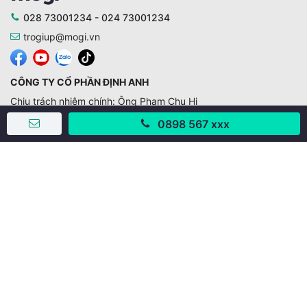
028 73001234 - 024 73001234
trogiup@mogi.vn
CÔNG TY CỔ PHẦN ĐỊNH ANH
Chịu trách nhiệm chính: Ông Phạm Chu Hi
Giấy phép số: 429/GP-BTTTT do Bộ TTTT cấp ngày
0898 567 xxx
11/10/2019
Trụ sở chính:
Số 28 - 30 Đường số 2, Khu phố Hưng Gia 5, Phường Tân
Hưng, Thành phố Hồ Chí Minh, Việt Nam
Văn phòng giao dịch:
67/3 Lý Long Tường, Khu phố Nam Quang 2, Phường Tân
Hưng, Thành phố Hồ Chí Minh
38 Cửa Đông, Phường Hoàn Kiếm, Thành phố Hà Nội