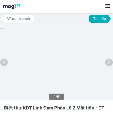
Về danh sách
Tin tiếp
‹
›
1/6
Biệt thự KĐT Linh Đàm Phân Lô 2 Mặt tiền - DT