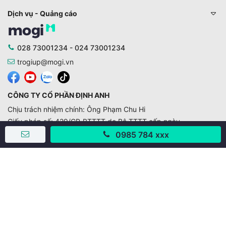
Dịch vụ - Quảng cáo
028 73001234 - 024 73001234
trogiup@mogi.vn
CÔNG TY CỔ PHẦN ĐỊNH ANH
Chịu trách nhiệm chính: Ông Phạm Chu Hi
Giấy phép số: 429/GP-BTTTT do Bộ TTTT cấp ngày
11/10/2019
0985 784 xxx
Trụ sở chính:
Số 28 - 30 Đường số 2, Khu phố Hưng Gia 5, Phường Tân
Hưng, Thành phố Hồ Chí Minh, Việt Nam
Văn phòng giao dịch:
67/3 Lý Long Tường, Khu phố Nam Quang 2, Phường Tân
Hưng, Thành phố Hồ Chí Minh
38 Cửa Đông, Phường Hoàn Kiếm, Thành phố Hà Nội