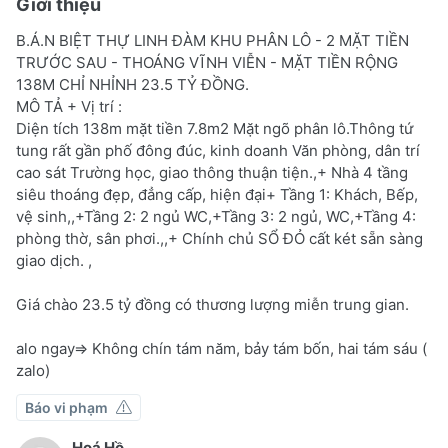
Giới thiệu
B.Á.N BIỆT THỰ LINH ĐÀM KHU PHÂN LÔ - 2 MẶT TIỀN
TRƯỚC SAU - THOÁNG VĨNH VIỄN - MẶT TIỀN RỘNG
138M CHỈ NHỈNH 23.5 TỶ ĐỒNG.
MÔ TẢ + Vị trí :
Diện tích 138m mặt tiền 7.8m2 Mặt ngõ phân lô.Thông tứ
tung rất gần phố đông đúc, kinh doanh Văn phòng, dân trí
cao sát Trường học, giao thông thuận tiện.,+ Nhà 4 tầng
siêu thoáng đẹp, đẳng cấp, hiện đại+ Tầng 1: Khách, Bếp,
vệ sinh,,+Tầng 2: 2 ngủ WC,+Tầng 3: 2 ngủ, WC,+Tầng 4:
phòng thờ, sân phơi.,,+ Chính chủ SỔ ĐỎ cất két sẵn sàng
giao dịch. ,
Giá chào 23.5 tỷ đồng có thương lượng miễn trung gian.
alo ngay=> Không chín tám năm, bảy tám bốn, hai tám sáu (
zalo)
Báo vi phạm
Hoá Hồ