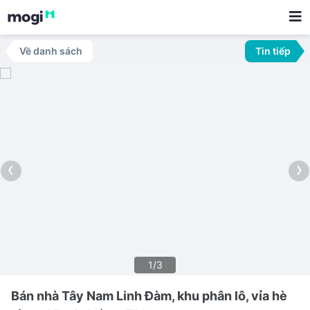
Về danh sách
Tin tiếp
‹
›
1/3
Bán nhà Tây Nam Linh Đàm, khu phân lô, vỉa hè