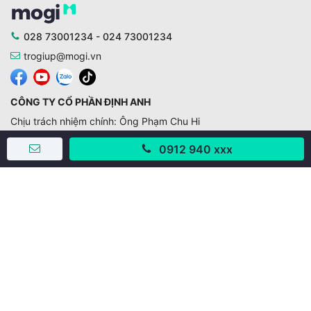
028 73001234 - 024 73001234
trogiup@mogi.vn
CÔNG TY CỔ PHẦN ĐỊNH ANH
Chịu trách nhiệm chính: Ông Phạm Chu Hi
Giấy phép số: 429/GP-BTTTT do Bộ TTTT cấp ngày
0912 940 xxx
11/10/2019
Trụ sở chính:
Số 28 - 30 Đường số 2, Khu phố Hưng Gia 5, Phường Tân
Hưng, Thành phố Hồ Chí Minh, Việt Nam
Văn phòng giao dịch:
67/3 Lý Long Tường, Khu phố Nam Quang 2, Phường Tân
Hưng, Thành phố Hồ Chí Minh
38 Cửa Đông, Phường Hoàn Kiếm, Thành phố Hà Nội