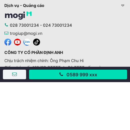
Dịch vụ - Quảng cáo
028 73001234 - 024 73001234
trogiup@mogi.vn
CÔNG TY CỔ PHẦN ĐỊNH ANH
Chịu trách nhiệm chính: Ông Phạm Chu Hi
Giấy phép số: 429/GP-BTTTT do Bộ TTTT cấp ngày
11/10/2019
0589 999 xxx
Trụ sở chính:
Số 28 - 30 Đường số 2, Khu phố Hưng Gia 5, Phường Tân
Hưng, Thành phố Hồ Chí Minh, Việt Nam
Văn phòng giao dịch:
67/3 Lý Long Tường, Khu phố Nam Quang 2, Phường Tân
Hưng, Thành phố Hồ Chí Minh
38 Cửa Đông, Phường Hoàn Kiếm, Thành phố Hà Nội