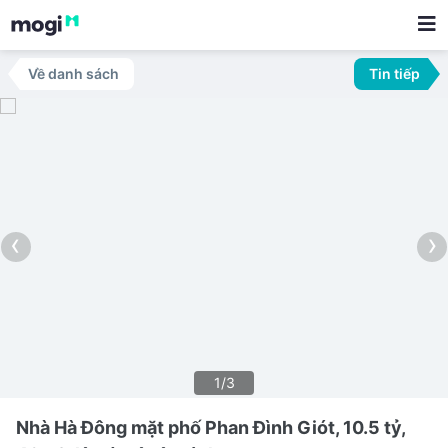
Về danh sách
Tin tiếp
‹
›
1/3
Nhà Hà Đông mặt phố Phan Đình Giót, 10.5 tỷ,