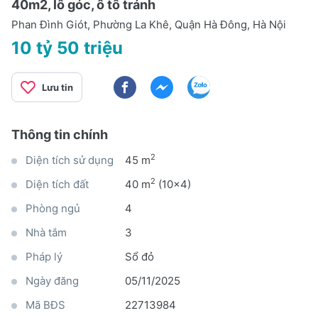
40m2, lô góc, ô tô tránh
Phan Đình Giót, Phường La Khê, Quận Hà Đông, Hà Nội
10 tỷ 50 triệu
Lưu tin
Thông tin chính
2
Diện tích sử dụng
45 m
2
Diện tích đất
40 m
(10x4)
Phòng ngủ
4
Nhà tắm
3
Pháp lý
Sổ đỏ
Ngày đăng
05/11/2025
Mã BĐS
22713984