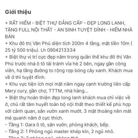
Giới thiệu
+ RẤT HIẾM - BIỆT THỰ ĐẲNG CẤP - ĐẸP LONG LANH,
TẶNG FULL NỘI THẤT - AN SINH TUYỆT ĐỈNH - HIẾM NHÀ
BÁN
+ Khu đô thị Văn Phú diện tích 200m 4 tầng, mặt tiền 10m (
25 tỷ 500 triệu). Lh 0904213334
+ Biệt thự vị trí cực đẹp nằm trong quần thể khu đô thị Văn
Phú trước nhà ô tô tải tránh vỉa hè 2 bên, ngay gần công
viên, hạ tầng đường to rộng rợp bóng cây xanh. Khách mua
về ở thì tuyệt đỉnh.
+ Khu vực tiện ích mọi mặt nằm ngay cạnh trường liên cấp
Mery cury, gần chợ, TTTM, nhà hàng...
+ Biệt thự hoàn thiện đẹp long lanh khách mua chỉ việc về
ở, chủ rất tâm huyết toàn bộ nội thất theo thiết kế phù hợp
với cảnh quan, sân vườn xanh mướt. 3 mặt thoáng nên mát
mẻ quanh năm ở cực thích.
- Tầng 1: Gara ô tô, sân vườn, phòng khách, bếp.
- Tầng 2: 1 Phòng ngủ master khép kín, 2 ngủ nhỏ.