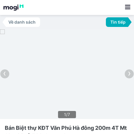
Về danh sách
Tin tiếp
‹
›
1/7
Bán Biệt thự KĐT Văn Phú Hà đông 200m 4T Mt