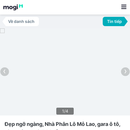
Về danh sách
Tin tiếp
‹
›
1/4
Đẹp ngỡ ngàng, Nhà Phân Lô Mỗ Lao, gara ô tô,