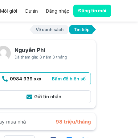
Đăng tin mới
Môi giới
Dự án
Đăng nhập
Về danh sách
Tin tiếp
Nguyễn Phi
Đã tham gia: 8 năm 3 tháng
0984 939 xxx
Bấm để hiện số
Gửi tin nhắn
ay mua nhà
98 triệu/tháng