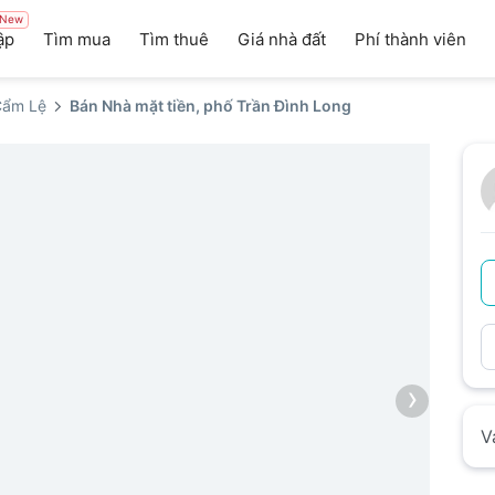
New
ập
Tìm mua
Tìm thuê
Giá nhà đất
Phí thành viên
Cẩm Lệ
Bán Nhà mặt tiền, phố Trần Đình Long
›
V