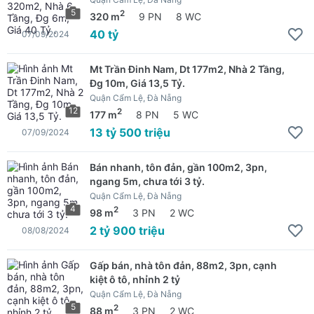
5
2
320 m
9 PN
8 WC
40 tỷ
07/09/2024
Mt Trần Đinh Nam, Dt 177m2, Nhà 2 Tầng,
Đg 10m, Giá 13,5 Tỷ.
Quận Cẩm Lệ, Đà Nẵng
12
2
177 m
8 PN
5 WC
13 tỷ 500 triệu
07/09/2024
Bán nhanh, tôn đản, gần 100m2, 3pn,
ngang 5m, chưa tới 3 tỷ.
Quận Cẩm Lệ, Đà Nẵng
4
2
98 m
3 PN
2 WC
2 tỷ 900 triệu
08/08/2024
Gấp bán, nhà tôn đản, 88m2, 3pn, cạnh
kiệt ô tô, nhỉnh 2 tỷ
Quận Cẩm Lệ, Đà Nẵng
5
2
88 m
3 PN
2 WC