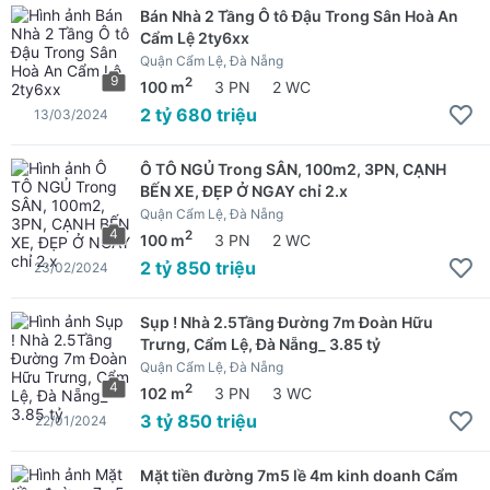
Bán Nhà 2 Tầng Ô tô Đậu Trong Sân Hoà An
Cẩm Lệ 2ty6xx
Quận Cẩm Lệ, Đà Nẵng
9
2
100 m
3 PN
2 WC
2 tỷ 680 triệu
13/03/2024
Ô TÔ NGỦ Trong SÂN, 100m2, 3PN, CẠNH
BẾN XE, ĐẸP Ở NGAY chỉ 2.x
Quận Cẩm Lệ, Đà Nẵng
4
2
100 m
3 PN
2 WC
2 tỷ 850 triệu
23/02/2024
Sụp ! Nhà 2.5Tầng Đường 7m Đoàn Hữu
Trưng, Cẩm Lệ, Đà Nẵng_ 3.85 tỷ
Quận Cẩm Lệ, Đà Nẵng
4
2
102 m
3 PN
3 WC
3 tỷ 850 triệu
22/01/2024
Mặt tiền đường 7m5 lề 4m kinh doanh Cẩm