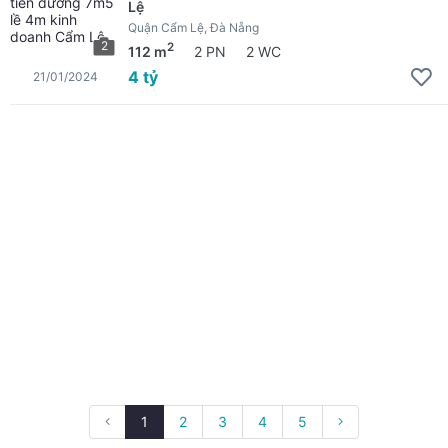
Lệ
Quận Cẩm Lệ, Đà Nẵng
2
2
112 m
2 PN
2 WC
4 tỷ
21/01/2024
1
2
3
4
5