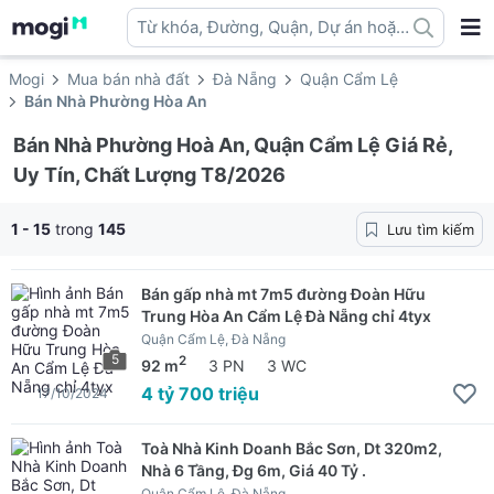
Từ khóa, Đường, Quận, Dự án hoặc
địa danh ...
Mogi
Mua bán nhà đất
Đà Nẵng
Quận Cẩm Lệ
Bán Nhà Phường Hòa An
Bán Nhà Phường Hoà An, Quận Cẩm Lệ Giá Rẻ,
Uy Tín, Chất Lượng T8/2026
1 - 15
trong
145
Lưu tìm kiếm
Bán gấp nhà mt 7m5 đường Đoàn Hữu
Trung Hòa An Cẩm Lệ Đà Nẵng chỉ 4tyx
Quận Cẩm Lệ, Đà Nẵng
5
2
92 m
3 PN
3 WC
4 tỷ 700 triệu
17/10/2024
Toà Nhà Kinh Doanh Bắc Sơn, Dt 320m2,
Nhà 6 Tầng, Đg 6m, Giá 40 Tỷ .
Quận Cẩm Lệ, Đà Nẵng