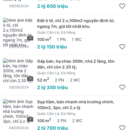
2 tỷ 650 triệu
08/08/2024
Kiệt ô tô, chỉ 2.x,100m2 nguyễn đình tứ,
ngang 7m, giá tốt nhất khu.
Quận Cẩm Lệ, Đà Nẵng
5
2
100 m
1 PN
1 WC
2 tỷ 150 triệu
08/08/2024
Gấp bán, hạ chào 300tr, nhà 2 tầng, tôn
đản, chỉ còn 2.35 tỷ,
Quận Cẩm Lệ, Đà Nẵng
5
2
52 m
2 PN
2 WC
2 tỷ 350 triệu
08/08/2024
Sụp hầm, bán nhanh nhà trường chinh,
100m2, 3pn, chỉ 2.x tỷ
Quận Cẩm Lệ, Đà Nẵng
5
2
100 m
3 PN
2 WC
2 tỷ 700 triệu
08/08/2024