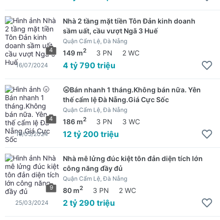
Nhà 2 tầng mặt tiền Tôn Đản kinh doanh
sầm uất, cầu vượt Ngã 3 Huế
Quận Cẩm Lệ, Đà Nẵng
4
2
149 m
3 PN
2 WC
4 tỷ 790 triệu
16/07/2024
🌝Bán nhanh 1 tháng.Không bán nữa. Yên
thế cẩm lệ Đà Nẵng.Giá Cực Sốc
Quận Cẩm Lệ, Đà Nẵng
4
2
186 m
3 PN
3 WC
12 tỷ 200 triệu
19/05/2024
Nhà mê lửng đúc kiệt tôn đản diện tích lớn
công năng đầy đủ
Quận Cẩm Lệ, Đà Nẵng
9
2
80 m
3 PN
2 WC
2 tỷ 290 triệu
25/03/2024