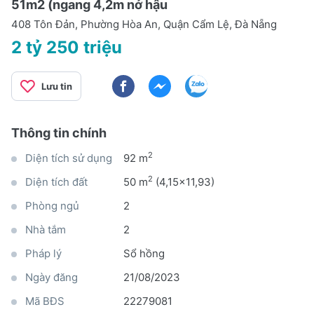
51m2 (ngang 4,2m nở hậu
408 Tôn Đản, Phường Hòa An, Quận Cẩm Lệ, Đà Nẵng
2 tỷ 250 triệu
Lưu tin
Thông tin chính
2
Diện tích sử dụng
92 m
2
Diện tích đất
50 m
(4,15x11,93)
Phòng ngủ
2
Nhà tắm
2
Pháp lý
Sổ hồng
Ngày đăng
21/08/2023
Mã BĐS
22279081