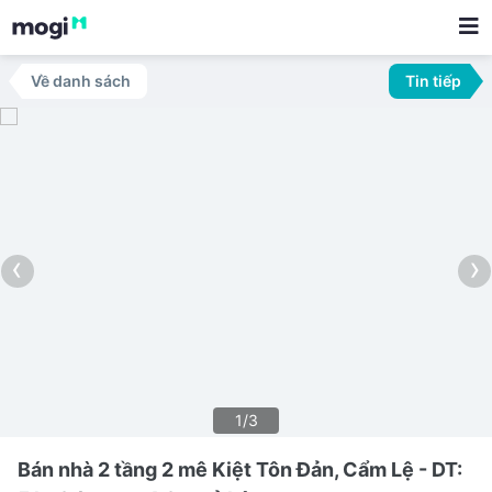
Về danh sách
Tin tiếp
‹
›
1/3
Bán nhà 2 tầng 2 mê Kiệt Tôn Đản, Cẩm Lệ - DT: