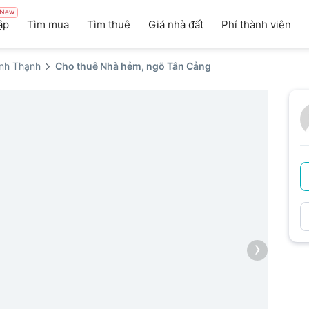
New
ập
Tìm mua
Tìm thuê
Giá nhà đất
Phí thành viên
nh Thạnh
Cho thuê Nhà hẻm, ngõ Tân Cảng
›