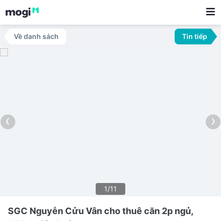
Về danh sách
Tin tiếp
‹
›
1/11
SGC Nguyễn Cửu Vân cho thuê căn 2p ngủ,