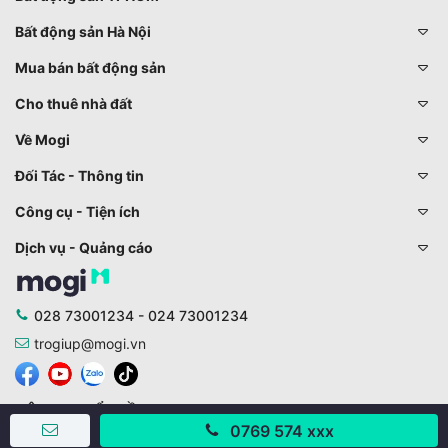
Bất động sản Hà Nội
Mua bán bất động sản
Cho thuê nhà đất
Về Mogi
Đối Tác - Thông tin
Công cụ - Tiện ích
Dịch vụ - Quảng cáo
028 73001234 - 024 73001234
trogiup@mogi.vn
CÔNG TY CỔ PHẦN ĐỊNH ANH
0769 574 xxx
Chịu trách nhiệm chính: Ông Phạm Chu Hi