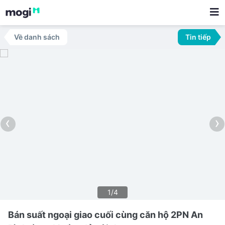
Về danh sách
Tin tiếp
‹
›
1/4
Bán suất ngoại giao cuối cùng căn hộ 2PN An