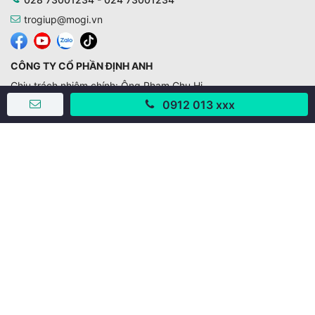
trogiup@mogi.vn
CÔNG TY CỔ PHẦN ĐỊNH ANH
Chịu trách nhiệm chính: Ông Phạm Chu Hi
Giấy phép số: 429/GP-BTTTT do Bộ TTTT cấp ngày
0912 013 xxx
11/10/2019
Trụ sở chính:
Số 28 - 30 Đường số 2, Khu phố Hưng Gia 5, Phường Tân
Hưng, Thành phố Hồ Chí Minh, Việt Nam
Văn phòng giao dịch:
67/3 Lý Long Tường, Khu phố Nam Quang 2, Phường Tân
Hưng, Thành phố Hồ Chí Minh
38 Cửa Đông, Phường Hoàn Kiếm, Thành phố Hà Nội