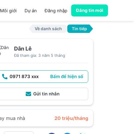
Đăng tin mới
Môi giới
Dự án
Đăng nhập
Về danh sách
Tin tiếp
Dân Lê
Đã tham gia: 3 năm 5 tháng
0971 873 xxx
Bấm để hiện số
Gửi tin nhắn
ay mua nhà
20 triệu/tháng