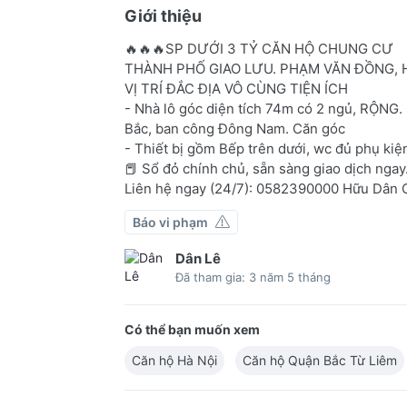
Giới thiệu
🔥🔥🔥SP DƯỚI 3 TỶ CĂN HỘ CHUNG CƯ
THÀNH PHỐ GIAO LƯU. PHẠM VĂN ĐỒNG, 
VỊ TRÍ ĐẮC ĐỊA VÔ CÙNG TIỆN ÍCH
- Nhà lô góc diện tích 74m có 2 ngủ, RỘN
Bắc, ban công Đông Nam. Căn góc
- Thiết bị gồm Bếp trên dưới, wc đủ phụ kiện
📕 Sổ đỏ chính chủ, sẵn sàng giao dịch ngay
Liên hệ ngay (24/7): 0582390000 Hữu Dân
Báo vi phạm
Dân Lê
Đã tham gia: 3 năm 5 tháng
Có thể bạn muốn xem
Căn hộ Hà Nội
Căn hộ Quận Bắc Từ Liêm