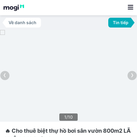
Về danh sách
Tin tiếp
‹
›
1/10
🔥 Cho thuê biệt thự hồ bơi sân vườn 800m2 LÃ