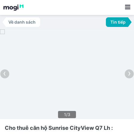
Về danh sách
Tin tiếp
‹
›
1/3
Cho thuê căn hộ Sunrise CityView Q7 Lh :